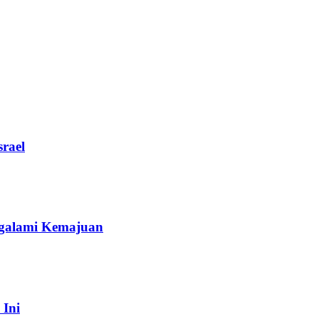
rael
galami Kemajuan
 Ini