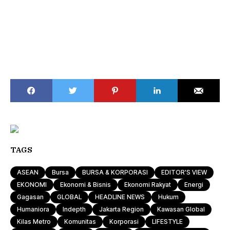
TAGS
ASEAN
Bursa
BURSA & KORPORASI
EDITOR'S VIEW
EKONOMI
Ekonomi & Bisnis
Ekonomi Rakyat
Energi
Gagasan
GLOBAL
HEADLINE NEWS
Hukum
Humaniora
Indepth
Jakarta Region
Kawasan Global
Kilas Metro
Komunitas
Korporasi
LIFESTYLE