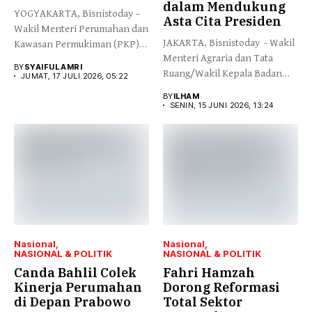
dalam Mendukung
YOGYAKARTA, Bisnistoday –
Asta Cita Presiden
Wakil Menteri Perumahan dan
JAKARTA, Bisnistoday - Wakil
Kawasan Permukiman (PKP)
Menteri Agraria dan Tata
Fahri Hamzah...
BY
SYAIFUL AMRI
Ruang/Wakil Kepala Badan
JUMAT, 17 JULI 2026, 05:22
Pertanahan...
BY
ILHAM
SENIN, 15 JUNI 2026, 13:24
Nasional
Nasional
NASIONAL & POLITIK
NASIONAL & POLITIK
Canda Bahlil Colek
Fahri Hamzah
Kinerja Perumahan
Dorong Reformasi
di Depan Prabowo
Total Sektor