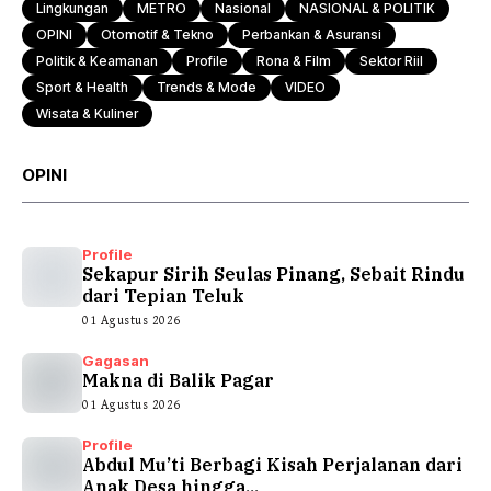
Lingkungan
METRO
Nasional
NASIONAL & POLITIK
OPINI
Otomotif & Tekno
Perbankan & Asuransi
Politik & Keamanan
Profile
Rona & Film
Sektor Riil
Sport & Health
Trends & Mode
VIDEO
Wisata & Kuliner
OPINI
Profile
Sekapur Sirih Seulas Pinang, Sebait Rindu
dari Tepian Teluk
01 Agustus 2026
Gagasan
Makna di Balik Pagar
01 Agustus 2026
Profile
Abdul Mu’ti Berbagi Kisah Perjalanan dari
Anak Desa hingga...