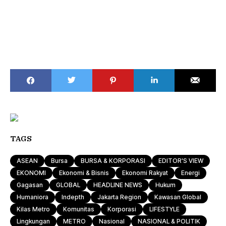
TAGS
ASEAN
Bursa
BURSA & KORPORASI
EDITOR'S VIEW
EKONOMI
Ekonomi & Bisnis
Ekonomi Rakyat
Energi
Gagasan
GLOBAL
HEADLINE NEWS
Hukum
Humaniora
Indepth
Jakarta Region
Kawasan Global
Kilas Metro
Komunitas
Korporasi
LIFESTYLE
Lingkungan
METRO
Nasional
NASIONAL & POLITIK