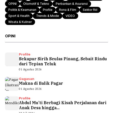
OPINI
Otomotif & Tekno
Perbankan & Asuransi
Politik & Keamanan
Profile
Rona & Film
Sektor Riil
Sport & Health
Trends & Mode
VIDEO
Wisata & Kuliner
OPINI
Profile
Sekapur Sirih Seulas Pinang, Sebait Rindu
dari Tepian Teluk
01 Agustus 2026
Gagasan
Makna di Balik Pagar
01 Agustus 2026
Profile
Abdul Mu’ti Berbagi Kisah Perjalanan dari
Anak Desa hingga...