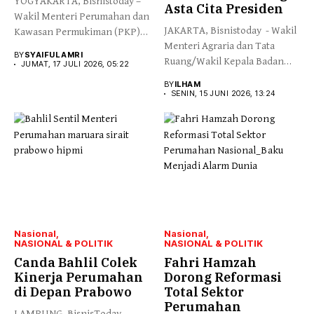
YOGYAKARTA, Bisnistoday –
Asta Cita Presiden
Wakil Menteri Perumahan dan
JAKARTA, Bisnistoday - Wakil
Kawasan Permukiman (PKP)
Menteri Agraria dan Tata
Fahri Hamzah...
BY
SYAIFUL AMRI
Ruang/Wakil Kepala Badan
JUMAT, 17 JULI 2026, 05:22
Pertanahan...
BY
ILHAM
SENIN, 15 JUNI 2026, 13:24
Nasional
Nasional
NASIONAL & POLITIK
NASIONAL & POLITIK
Canda Bahlil Colek
Fahri Hamzah
Kinerja Perumahan
Dorong Reformasi
di Depan Prabowo
Total Sektor
Perumahan
LAMPUNG, BisnisToday -