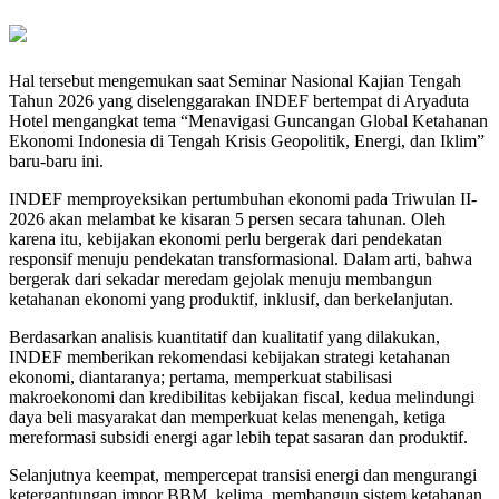
Hal tersebut mengemukan saat Seminar Nasional Kajian Tengah
Tahun 2026 yang diselenggarakan INDEF bertempat di Aryaduta
Hotel mengangkat tema “Menavigasi Guncangan Global Ketahanan
Ekonomi Indonesia di Tengah Krisis Geopolitik, Energi, dan Iklim”
baru-baru ini.
INDEF memproyeksikan pertumbuhan ekonomi pada Triwulan II-
2026 akan melambat ke kisaran 5 persen secara tahunan. Oleh
karena itu, kebijakan ekonomi perlu bergerak dari pendekatan
responsif menuju pendekatan transformasional. Dalam arti, bahwa
bergerak dari sekadar meredam gejolak menuju membangun
ketahanan ekonomi yang produktif, inklusif, dan berkelanjutan.
Berdasarkan analisis kuantitatif dan kualitatif yang dilakukan,
INDEF memberikan rekomendasi kebijakan strategi ketahanan
ekonomi, diantaranya; pertama, memperkuat stabilisasi
makroekonomi dan kredibilitas kebijakan fiscal, kedua melindungi
daya beli masyarakat dan memperkuat kelas menengah, ketiga
mereformasi subsidi energi agar lebih tepat sasaran dan produktif.
Selanjutnya keempat, mempercepat transisi energi dan mengurangi
ketergantungan impor BBM, kelima, membangun sistem ketahanan