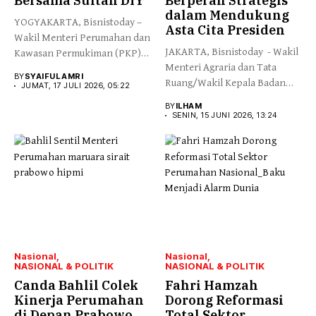
Bersama Sultan DIY
Berperan Strategis
dalam Mendukung
YOGYAKARTA, Bisnistoday –
Asta Cita Presiden
Wakil Menteri Perumahan dan
JAKARTA, Bisnistoday - Wakil
Kawasan Permukiman (PKP)
Menteri Agraria dan Tata
Fahri Hamzah...
BY
SYAIFUL AMRI
Ruang/Wakil Kepala Badan
JUMAT, 17 JULI 2026, 05:22
Pertanahan...
BY
ILHAM
SENIN, 15 JUNI 2026, 13:24
Nasional
Nasional
NASIONAL & POLITIK
NASIONAL & POLITIK
Canda Bahlil Colek
Fahri Hamzah
Kinerja Perumahan
Dorong Reformasi
di Depan Prabowo
Total Sektor