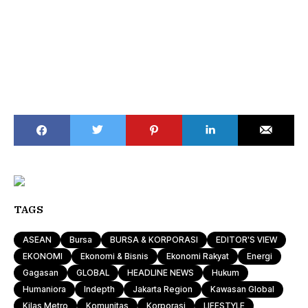
TAGS
ASEAN
Bursa
BURSA & KORPORASI
EDITOR'S VIEW
EKONOMI
Ekonomi & Bisnis
Ekonomi Rakyat
Energi
Gagasan
GLOBAL
HEADLINE NEWS
Hukum
Humaniora
Indepth
Jakarta Region
Kawasan Global
Kilas Metro
Komunitas
Korporasi
LIFESTYLE