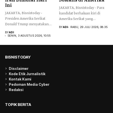
Ini
JAKARTA, Bisnistoday - Para
JAKARTA, Bisnistoday -
kandidat berhaluan kiri di
Presiden Amerika Serikat
Amerika Serikat yang
Donald Trump menyatakan
berafiliasi...
BY
ADI
RABU, 29 JULI 2026, 08:35
negosiasi dengan Iran...
BY
ADI
SENIN, 3 AGUSTUS 2026, 10:55
BISNISTODAY
Disclaimer
Kode Etik Jurnalistik
Kontak Kami
Pedoman Media Cyber
Redaksi
TOPIK BERITA