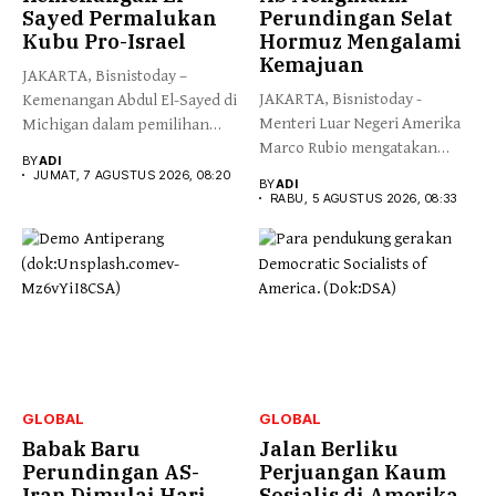
Sayed Permalukan
Perundingan Selat
Kubu Pro-Israel
Hormuz Mengalami
Kemajuan
JAKARTA, Bisnistoday –
JAKARTA, Bisnistoday -
Kemenangan Abdul El-Sayed di
Menteri Luar Negeri Amerika
Michigan dalam pemilihan
Marco Rubio mengatakan
pendahuluan Partai...
BY
ADI
pihaknya secara...
JUMAT, 7 AGUSTUS 2026, 08:20
BY
ADI
RABU, 5 AGUSTUS 2026, 08:33
GLOBAL
GLOBAL
Babak Baru
Jalan Berliku
Perundingan AS-
Perjuangan Kaum
Iran Dimulai Hari
Sosialis di Amerika