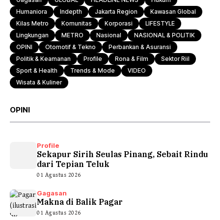
Humaniora
Indepth
Jakarta Region
Kawasan Global
Kilas Metro
Komunitas
Korporasi
LIFESTYLE
Lingkungan
METRO
Nasional
NASIONAL & POLITIK
OPINI
Otomotif & Tekno
Perbankan & Asuransi
Politik & Keamanan
Profile
Rona & Film
Sektor Riil
Sport & Health
Trends & Mode
VIDEO
Wisata & Kuliner
OPINI
Profile
Sekapur Sirih Seulas Pinang, Sebait Rindu
dari Tepian Teluk
01 Agustus 2026
Gagasan
Makna di Balik Pagar
01 Agustus 2026