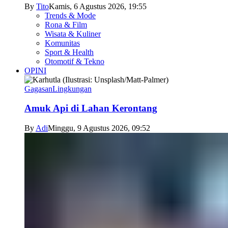
By
Tito
Kamis, 6 Agustus 2026, 19:55
Trends & Mode
Rona & Film
Wisata & Kuliner
Komunitas
Sport & Health
Otomotif & Tekno
OPINI
Gagasan
Lingkungan
Amuk Api di Lahan Kerontang
By
Adi
Minggu, 9 Agustus 2026, 09:52