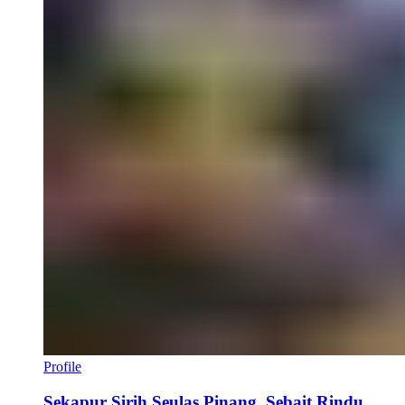
Profile
Sekapur Sirih Seulas Pinang, Sebait Rindu