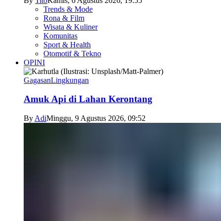
By
Tito
Kamis, 6 Agustus 2026, 19:55
Trends & Mode
Rona & Film
Wisata & Kuliner
Komunitas
Sport & Health
Otomotif & Tekno
OPINI
Gagasan
Lingkungan
Amuk Api di Lahan Kerontang
By
Adi
Minggu, 9 Agustus 2026, 09:52