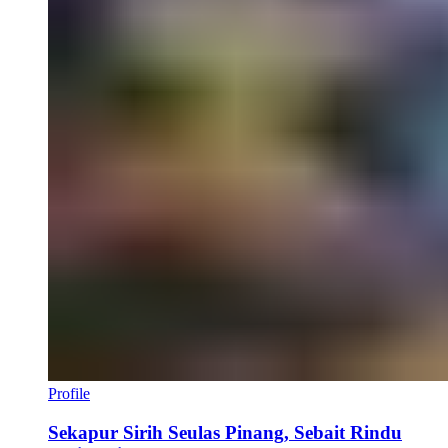
Profile
Sekapur Sirih Seulas Pinang, Sebait Rindu