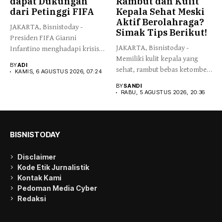
dapat Dukungan
Rambut dan Kulit
dari Petinggi FIFA
Kepala Sehat Meski
Aktif Berolahraga?
JAKARTA, Bisnistoday -
Simak Tips Berikut!
Presiden FIFA Gianni
JAKARTA, Bisnistoday -
Infantino menghadapi krisis
Memiliki kulit kepala yang
kepemimpinan setelah
BY
ADI
sehat, rambut bebas ketombe
sejumlah...
KAMIS, 6 AGUSTUS 2026, 07:24
menjadi...
BY
SANDI
RABU, 5 AGUSTUS 2026, 20:36
BISNISTODAY
Disclaimer
Kode Etik Jurnalistik
Kontak Kami
Pedoman Media Cyber
Redaksi