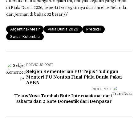
ditentukan di lapangan. Sejauh ini, banyak kejutan yang terjadi
di Piala Dunia 2026, seperti tersingkirnya dua tim elite Belanda
dan Jerman di babak 32 besar.//
Argentina-Mesir
Piala Dunia 2026
Prediksi
Swiss-Kolombia
PREVIOUS POST
Sekjen Kementerian PU Tepis Tudingan
Menteri PU Nonton Final Piala Dunia Pakai
APBN
NEXT POST
TransNusa Tambah Rute Internasional dari
Jakarta dan 2 Rute Domestik dari Denpasar