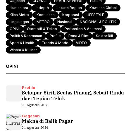
Gagasan
GLOBAL
HEADLINE NEWS
Hukum
Humaniora
Indepth
Jakarta Region
Kawasan Global
Kilas Metro
Komunitas
Korporasi
LIFESTYLE
Lingkungan
METRO
Nasional
NASIONAL & POLITIK
OPINI
Otomotif & Tekno
Perbankan & Asuransi
Politik & Keamanan
Profile
Rona & Film
Sektor Riil
Sport & Health
Trends & Mode
VIDEO
Wisata & Kuliner
OPINI
Profile
Sekapur Sirih Seulas Pinang, Sebait Rindu
dari Tepian Teluk
01 Agustus 2026
Gagasan
Makna di Balik Pagar
01 Agustus 2026