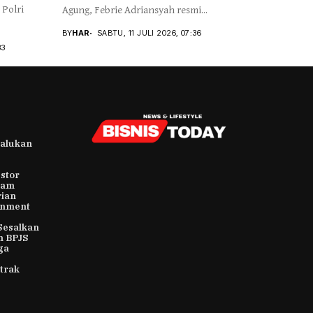
 Polri
Agung, Febrie Adriansyah resmi...
BY
HAR
SABTU, 11 JULI 2026, 07:36
33
alukan
stor
ham
rian
rnment
Sesalkan
n BPJS
ga
trak