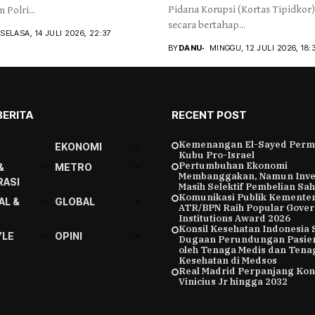
Pidana Korupsi (Kortas Tipidkor)
Polri...
secara bertahap...
SELASA, 14 JULI 2026, 22:37
BY
DANU
MINGGU, 12 JULI 2026, 18:
BERITA
RECENT POST
Kemenangan El-Sayed Perm
EKONOMI
Kubu Pro-Israel
Pertumbuhan Ekonomi
&
METRO
Membanggakan, Namun Inve
ASI
Masih Selektif Pembelian Sa
Komunikasi Publik Kemente
AL &
GLOBAL
ATR/BPN Raih Popular Gove
K
Institutions Award 2026
Konsil Kesehatan Indonesia 
YLE
OPINI
Dugaan Perundungan Pasie
oleh Tenaga Medis dan Tena
Kesehatan di Medsos
Real Madrid Perpanjang Kon
Vinicius Jr hingga 2032