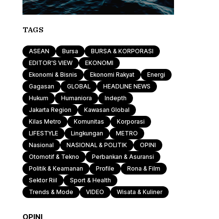
TAGS
ASEAN
Bursa
BURSA & KORPORASI
EDITOR'S VIEW
EKONOMI
Ekonomi & Bisnis
Ekonomi Rakyat
Energi
Gagasan
GLOBAL
HEADLINE NEWS
Hukum
Humaniora
Indepth
Jakarta Region
Kawasan Global
Kilas Metro
Komunitas
Korporasi
LIFESTYLE
Lingkungan
METRO
Nasional
NASIONAL & POLITIK
OPINI
Otomotif & Tekno
Perbankan & Asuransi
Politik & Keamanan
Profile
Rona & Film
Sektor Riil
Sport & Health
Trends & Mode
VIDEO
Wisata & Kuliner
OPINI