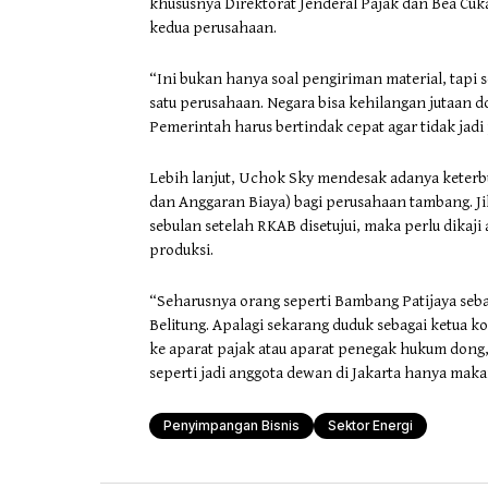
khususnya Direktorat Jenderal Pajak dan Bea Cuk
kedua perusahaan.
“Ini bukan hanya soal pengiriman material, tapi 
satu perusahaan. Negara bisa kehilangan jutaan do
Pemerintah harus bertindak cepat agar tidak jad
Lebih lanjut, Uchok Sky mendesak adanya keter
dan Anggaran Biaya) bagi perusahaan tambang. Ji
sebulan setelah RKAB disetujui, maka perlu dikaji 
produksi.
“Seharusnya orang seperti Bambang Patijaya seb
Belitung. Apalagi sekarang duduk sebagai ketua
ke aparat pajak atau aparat penegak hukum dong,
seperti jadi anggota dewan di Jakarta hanya makan
Penyimpangan Bisnis
Sektor Energi