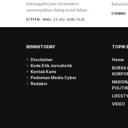
Ketenagakerjaan (Kemnaker)
Baharkam 
menempatkan dialog sosial dalam
BY
DANU
membangun hubungan...
BY
TITO
RABU, 22 JULI 2026, 13:25
BISNISTODAY
TOPIK 
Disclaimer
Home
Kode Etik Jurnalistik
BURSA 
Kontak Kami
KORPOR
Pedoman Media Cyber
NASION
Redaksi
POLITI
LIFEST
VIDEO