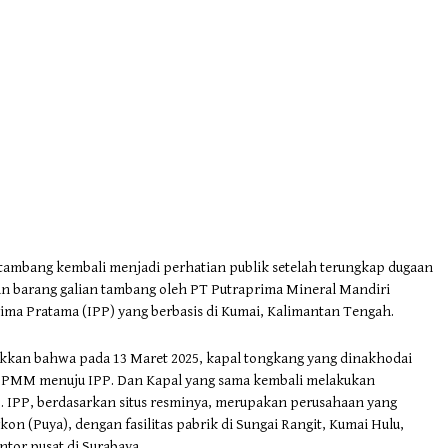
l tambang kembali menjadi perhatian publik setelah terungkap dugaan
n barang galian tambang oleh PT Putraprima Mineral Mandiri
ima Pratama (IPP) yang berbasis di Kumai, Kalimantan Tengah.
an bahwa pada 13 Maret 2025, kapal tongkang yang dinakhodai
ri PPMM menuju IPP. Dan Kapal yang sama kembali melakukan
5. IPP, berdasarkan situs resminya, merupakan perusahaan yang
on (Puya), dengan fasilitas pabrik di Sungai Rangit, Kumai Hulu,
tor pusat di Surabaya.