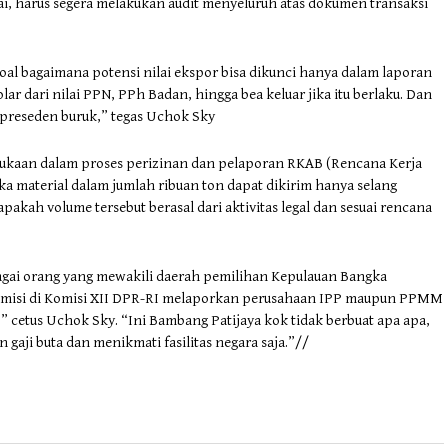
ai, harus segera melakukan audit menyeluruh atas dokumen transaksi
soal bagaimana potensi nilai ekspor bisa dikunci hanya dalam laporan
lar dari nilai PPN, PPh Badan, hingga bea keluar jika itu berlaku. Dan
i preseden buruk,” tegas Uchok Sky
bukaan dalam proses perizinan dan pelaporan RKAB (Rencana Kerja
ka material dalam jumlah ribuan ton dapat dikirim hanya selang
apakah volume tersebut berasal dari aktivitas legal dan sesuai rencana
agai orang yang mewakili daerah pemilihan Kepulauan Bangka
 komisi di Komisi XII DPR-RI melaporkan perusahaan IPP maupun PPMM
” cetus Uchok Sky. “Ini Bambang Patijaya kok tidak berbuat apa apa,
 gaji buta dan menikmati fasilitas negara saja.”//