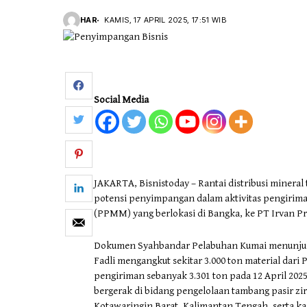
HAR
KAMIS, 17 APRIL 2025, 17:51 WIB
Otomotif & Tekno
Social Media
JAKARTA, Bisnistoday – Rantai distribusi minera
potensi penyimpangan dalam aktivitas pengirima
(PPMM) yang berlokasi di Bangka, ke PT Irvan Pr
Dokumen Syahbandar Pelabuhan Kumai menunjukk
Fadli mengangkut sekitar 3.000 ton material da
pengiriman sebanyak 3.301 ton pada 12 April 202
bergerak di bidang pengelolaan tambang pasir zirk
Kotawaringin Barat, Kalimantan Tengah, serta kan