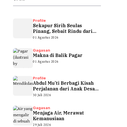
Profile
Sekapur Sirih Seulas
Pinang, Sebait Rindu dari
Tepian Teluk
01 Agustus 2026
Gagasan
Makna di Balik Pagar
01 Agustus 2026
Profile
Abdul Mu’ti Berbagi Kisah
Perjalanan dari Anak Desa
hingga...
30 Juli 2026
Gagasan
Menjaga Air, Merawat
Kemanusiaan
29 Juli 2026