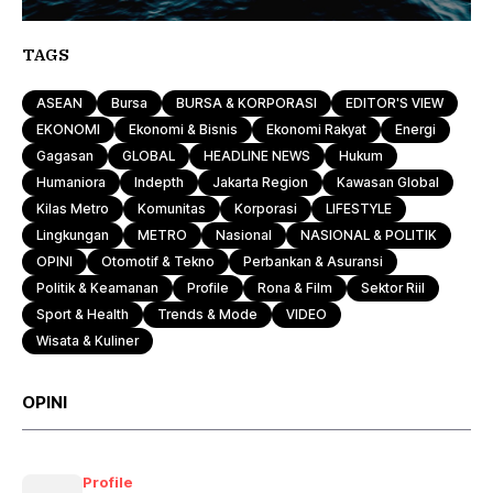
TAGS
ASEAN
Bursa
BURSA & KORPORASI
EDITOR'S VIEW
EKONOMI
Ekonomi & Bisnis
Ekonomi Rakyat
Energi
Gagasan
GLOBAL
HEADLINE NEWS
Hukum
Humaniora
Indepth
Jakarta Region
Kawasan Global
Kilas Metro
Komunitas
Korporasi
LIFESTYLE
Lingkungan
METRO
Nasional
NASIONAL & POLITIK
OPINI
Otomotif & Tekno
Perbankan & Asuransi
Politik & Keamanan
Profile
Rona & Film
Sektor Riil
Sport & Health
Trends & Mode
VIDEO
Wisata & Kuliner
OPINI
Profile