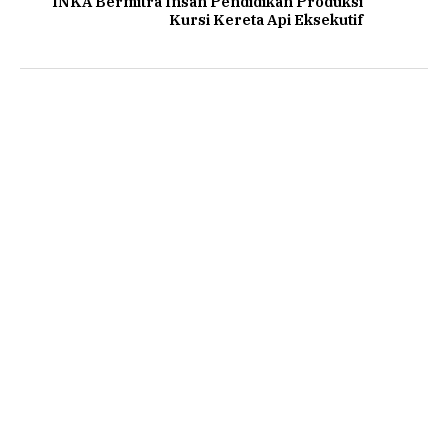
INKA Bermitra Insan Pendidikan Produksi
Kursi Kereta Api Eksekutif