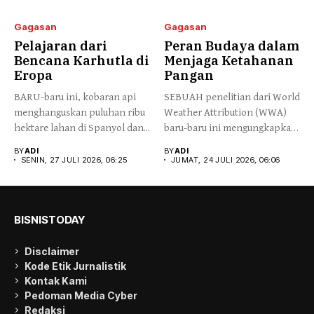
Gagasan
Gagasan
Pelajaran dari
Peran Budaya dalam
Bencana Karhutla di
Menjaga Ketahanan
Eropa
Pangan
BARU-baru ini, kobaran api
SEBUAH penelitian dari World
menghanguskan puluhan ribu
Weather Attribution (WWA)
hektare lahan di Spanyol dan...
baru-baru ini mengungkapkan
gelombang panas...
BY
ADI
BY
ADI
SENIN, 27 JULI 2026, 06:25
JUMAT, 24 JULI 2026, 06:06
BISNISTODAY
Disclaimer
Kode Etik Jurnalistik
Kontak Kami
Pedoman Media Cyber
Redaksi