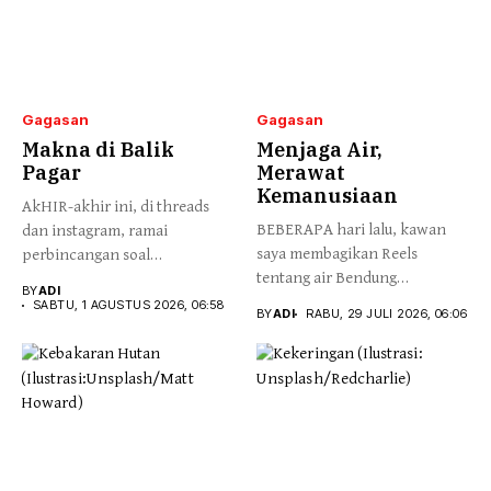
Gagasan
Gagasan
Makna di Balik
Menjaga Air,
Pagar
Merawat
Kemanusiaan
AkHIR-akhir ini, di threads
BEBERAPA hari lalu, kawan
dan instagram, ramai
saya membagikan Reels
perbincangan soal
tentang air Bendung
pembangunan pagar di...
BY
ADI
Katulampa yang...
SABTU, 1 AGUSTUS 2026, 06:58
BY
ADI
RABU, 29 JULI 2026, 06:06