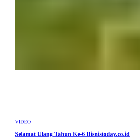
VIDEO
Selamat Ulang Tahun Ke-6 Bisnistoday.co.id