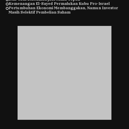
Kemenangan El-Sayed Permalukan Kubu Pro-Israel
Pertumbuhan Ekonomi Membanggakan, Namun Investor
Masih Selektif Pembelian Saham
COPYRIGHT © Bisnistoday.co.id