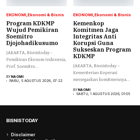
EKONOMI
Ekonomi & Bisnis
EKONOMI
Ekonomi & Bisnis
Program KDKMP
Kemenkop
Wujud Pemikiran
Komitmen Jaga
Soemitro
Integritas Anti
Djojohadikusumo
Korupsi Guna
Sukseskan Program
JAKARTA, Bisnistoday -
KDKMP
Pemikiran Ekonom Indonesia,
JAKARTA, Bisnistoday –
Prof. Soemitro
Kementerian Koperasi
Djojohadikusumo yang
BY
NAOMI
menegaskan komitmennya
menegaskan kemerdekaan...
RABU, 5 AGUSTUS 2026, 07:22
menjaga integritas dan
BY
NAOMI
kepercayaan publik...
SABTU, 1 AGUSTUS 2026, 01:05
BISNISTODAY
Disclaimer