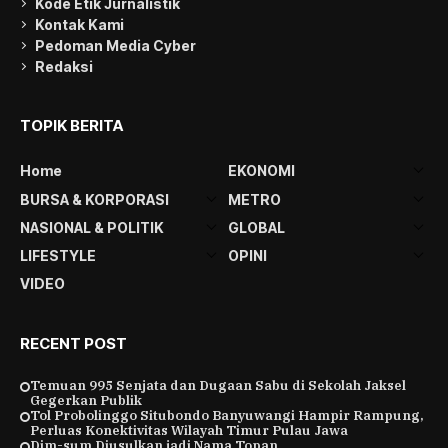
Kode Etik Jurnalistik
Kontak Kami
Pedoman Media Cyber
Redaksi
TOPIK BERITA
Home
EKONOMI
BURSA & KORPORASI
METRO
NASIONAL & POLITIK
GLOBAL
LIFESTYLE
OPINI
VIDEO
RECENT POST
Temuan 995 Senjata dan Dugaan Sabu di Sekolah Jaksel
Gegerkan Publik
Tol Probolinggo Situbondo Banyuwangi Hampir Rampung,
Perluas Konektivitas Wilayah Timur Pulau Jawa
Dim-sum Diusulkan jadi Nama Topan