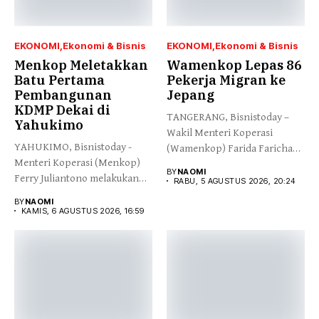
EKONOMI
Ekonomi & Bisnis
EKONOMI
Ekonomi & Bisnis
Menkop Meletakkan
Wamenkop Lepas 86
Batu Pertama
Pekerja Migran ke
Pembangunan
Jepang
KDMP Dekai di
TANGERANG, Bisnistoday –
Yahukimo
Wakil Menteri Koperasi
YAHUKIMO, Bisnistoday -
(Wamenkop) Farida Farichah
Menteri Koperasi (Menkop)
melepas secara simbolis...
BY
NAOMI
Ferry Juliantono melakukan
RABU, 5 AGUSTUS 2026, 20:24
peletakan batu pertama...
BY
NAOMI
KAMIS, 6 AGUSTUS 2026, 16:59