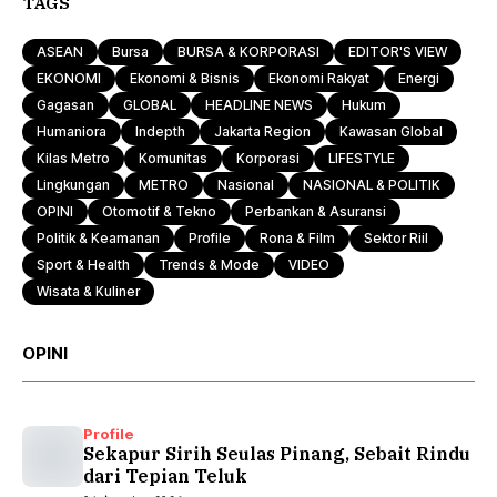
TAGS
ASEAN
Bursa
BURSA & KORPORASI
EDITOR'S VIEW
EKONOMI
Ekonomi & Bisnis
Ekonomi Rakyat
Energi
Gagasan
GLOBAL
HEADLINE NEWS
Hukum
Humaniora
Indepth
Jakarta Region
Kawasan Global
Kilas Metro
Komunitas
Korporasi
LIFESTYLE
Lingkungan
METRO
Nasional
NASIONAL & POLITIK
OPINI
Otomotif & Tekno
Perbankan & Asuransi
Politik & Keamanan
Profile
Rona & Film
Sektor Riil
Sport & Health
Trends & Mode
VIDEO
Wisata & Kuliner
OPINI
Profile
Sekapur Sirih Seulas Pinang, Sebait Rindu
dari Tepian Teluk