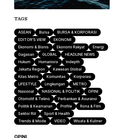
TAGS
ASEAN
Bursa
BURSA & KORPORASI
EDITOR'S VIEW
EKONOMI
Ekonomi & Bisnis
Ekonomi Rakyat
Energi
Gagasan
GLOBAL
HEADLINE NEWS
Hukum
Humaniora
Indepth
Jakarta Region
Kawasan Global
Kilas Metro
Komunitas
Korporasi
LIFESTYLE
Lingkungan
METRO
Nasional
NASIONAL & POLITIK
OPINI
Otomotif & Tekno
Perbankan & Asuransi
Politik & Keamanan
Profile
Rona & Film
Sektor Riil
Sport & Health
Trends & Mode
VIDEO
Wisata & Kuliner
OPINI