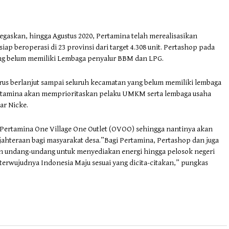
gaskan, hingga Agustus 2020, Pertamina telah merealisasikan
ap beroperasi di 23 provinsi dari target 4.308 unit. Pertashop pada
ng belum memiliki Lembaga penyalur BBM dan LPG.
us berlanjut sampai seluruh kecamatan yang belum memiliki lembaga
rtamina akan memprioritaskan pelaku UMKM serta lembaga usaha
jar Nicke.
 Pertamina One Village One Outlet (OVOO) sehingga nantinya akan
hteraan bagi masyarakat desa.”Bagi Pertamina, Pertashop dan juga
undang-undang untuk menyediakan energi hingga pelosok negeri
erwujudnya Indonesia Maju sesuai yang dicita-citakan,” pungkas