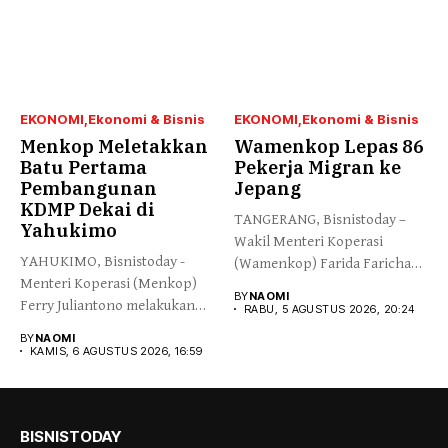
EKONOMI
Ekonomi & Bisnis
EKONOMI
Ekonomi & Bisnis
Menkop Meletakkan
Wamenkop Lepas 86
Batu Pertama
Pekerja Migran ke
Pembangunan
Jepang
KDMP Dekai di
TANGERANG, Bisnistoday –
Yahukimo
Wakil Menteri Koperasi
YAHUKIMO, Bisnistoday -
(Wamenkop) Farida Farichah
Menteri Koperasi (Menkop)
melepas secara simbolis...
BY
NAOMI
Ferry Juliantono melakukan
RABU, 5 AGUSTUS 2026, 20:24
peletakan batu pertama...
BY
NAOMI
KAMIS, 6 AGUSTUS 2026, 16:59
BISNISTODAY