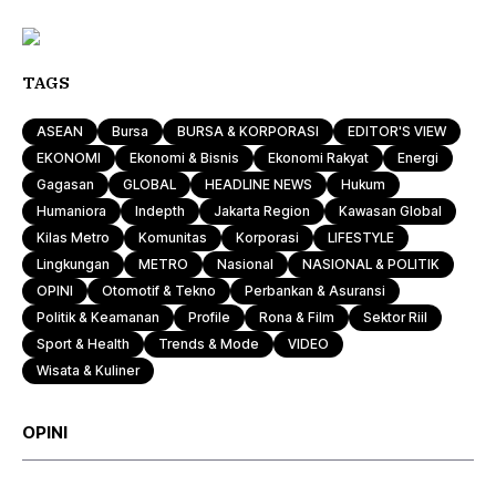
TAGS
ASEAN
Bursa
BURSA & KORPORASI
EDITOR'S VIEW
EKONOMI
Ekonomi & Bisnis
Ekonomi Rakyat
Energi
Gagasan
GLOBAL
HEADLINE NEWS
Hukum
Humaniora
Indepth
Jakarta Region
Kawasan Global
Kilas Metro
Komunitas
Korporasi
LIFESTYLE
Lingkungan
METRO
Nasional
NASIONAL & POLITIK
OPINI
Otomotif & Tekno
Perbankan & Asuransi
Politik & Keamanan
Profile
Rona & Film
Sektor Riil
Sport & Health
Trends & Mode
VIDEO
Wisata & Kuliner
OPINI