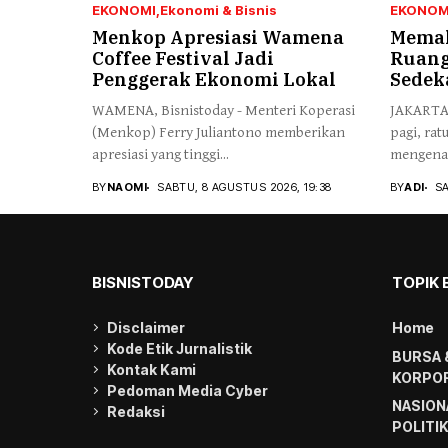
EKONOMI
Ekonomi & Bisnis
EKONOM
Menkop Apresiasi Wamena
Memak
Coffee Festival Jadi
Ruang
Penggerak Ekonomi Lokal
Sedek
WAMENA, Bisnistoday - Menteri Koperasi
JAKARTA,
(Menkop) Ferry Juliantono memberikan
pagi, ra
apresiasi yang tinggi...
mengenak
BY
NAOMI
SABTU, 8 AGUSTUS 2026, 19:38
BY
ADI
SA
BISNISTODAY
TOPIK 
Disclaimer
Home
Kode Etik Jurnalistik
BURSA 
Kontak Kami
KORPOR
Pedoman Media Cyber
NASION
Redaksi
POLITI