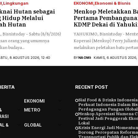
I
Lingkungan
EKONOMI
Ekonomi & Bisnis
nai Hutan sebagai
Menkop Meletakkan B
 Hidup Melalui
Pertama Pembanguna
ah Hutan
KDMP Dekai di Yahuk
 Bisnistoday – Sabtu (8/8/2026)
YAHUKIMO, Bisnistoday - Mente
tusan orang yang umumnya
Koperasi (Menkop) Ferry Juliant
an budaya...
melakukan peletakan batu pertam
BTU, 8 AGUSTUS 2026, 12:40
BY
NAOMI
KAMIS, 6 AGUSTUS 2026, 
BERITA
RECENT POST
Sial Food & Drinks Indonesia
EKONOMI
Perkuat Indonesia Dalam Bis
Perdagangan Pangan Global
&
METRO
Menkop Apresiasi Wamena C
ASI
Festival Jadi Penggerak Eko
Lokal
AL &
GLOBAL
Krisis Energi Jadi Momentu
K
Dorong Percepatan Reforma
Transportasi Publik dan Elekt