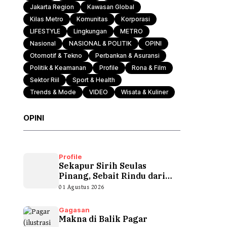
Jakarta Region
Kawasan Global
Kilas Metro
Komunitas
Korporasi
LIFESTYLE
Lingkungan
METRO
Nasional
NASIONAL & POLITIK
OPINI
Otomotif & Tekno
Perbankan & Asuransi
Politik & Keamanan
Profile
Rona & Film
Sektor Riil
Sport & Health
Trends & Mode
VIDEO
Wisata & Kuliner
OPINI
Profile
Sekapur Sirih Seulas
Pinang, Sebait Rindu dari
Tepian Teluk
01 Agustus 2026
Gagasan
Makna di Balik Pagar