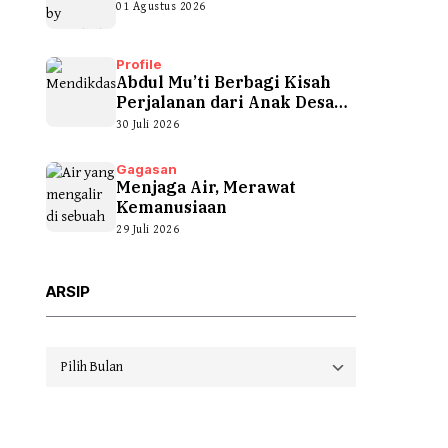
01 Agustus 2026
Profile
Abdul Mu’ti Berbagi Kisah
Perjalanan dari Anak Desa
hingga...
30 Juli 2026
Gagasan
Menjaga Air, Merawat
Kemanusiaan
29 Juli 2026
ARSIP
Arsip