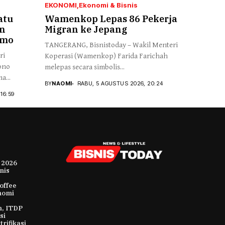
EKONOMI
Ekonomi & Bisnis
atu
Wamenkop Lepas 86 Pekerja
n
Migran ke Jepang
imo
TANGERANG, Bisnistoday – Wakil Menteri
ri
Koperasi (Wamenkop) Farida Farichah
ono
melepas secara simbolis...
a...
BY
NAOMI
RABU, 5 AGUSTUS 2026, 20:24
16:59
 2026
nis
offee
nomi
m, ITDP
si
rifikasi