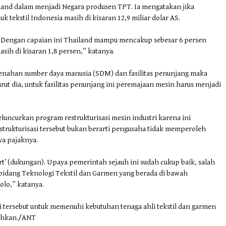
iland dalam menjadi Negara produsen TPT. Ia mengatakan jika
k tekstil Indonesia masih di kisaran 12,9 miliar dolar AS.
S. Dengan capaian ini Thailand mampu mencakup sebesar 6 persen
sih di kisaran 1,8 persen,” katanya.
enahan sumber daya manusia (SDM) dan fasilitas penunjang maka
urut dia, untuk fasilitas penunjang ini peremajaan mesin harus menjadi
uncurkan program restrukturisasi mesin industri karena ini
strukturisasi tersebut bukan berarti pengusaha tidak memperoleh
ya pajaknya.
rt’ (dukungan). Upaya pemerintah sejauh ini sudah cukup baik, salah
 bidang Teknologi Tekstil dan Garmen yang berada di bawah
olo,” katanya.
 tersebut untuk memenuhi kebutuhan tenaga ahli tekstil dan garmen
tuhkan./ANT