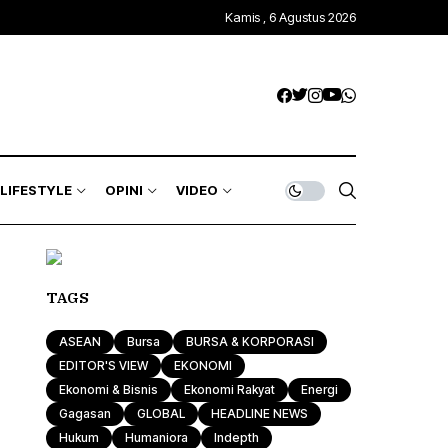
Kamis , 6 Agustus 2026
Kawasan Global
Trends & Mode
Gagasan
ASEAN
Rona & Film
Profile
Wisata & Kuliner
Indepth
Komunitas
LIFESTYLE
OPINI
VIDEO
Sport & Health
Otomotif & Tekno
Kawasan Global
Trends & Mode
Gagasan
TAGS
ASEAN
Rona & Film
Profile
ASEAN
Bursa
BURSA & KORPORASI
Wisata & Kuliner
Indepth
EDITOR'S VIEW
EKONOMI
Ekonomi & Bisnis
Ekonomi Rakyat
Energi
Komunitas
Gagasan
GLOBAL
HEADLINE NEWS
Hukum
Humaniora
Indepth
Sport & Health