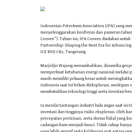
Indonesian Petroleum Association (IPA) yang meru
menyelenggarakan konfrensi dan pameran tahuna
Convex”). Tahun ini, IPA Convex diadakan untuk
Partnership: Shaping the Next Era for Advancing
ICE BSD City, Tangerang.
Marjolijn Wajong menambahkan, dinamika geopoli
memperkuat ketahanan energi nasional melalui p
masih memiliki peluang besar untuk meningkatkan
Indonesia saat ini belum dieksplorasi, meskipun 
membutuhkan teknologi tinggi serta investasi bes
Ia menilai tantangan industri hulu migas saat ini 
investasi dan tingginya risiko eksplorasi. Oleh k
percepatan perizinan, serta skema fiskal yang k
cadangan baru menjadi kunci. Tidak cukup hanya
yang lebih agresif serta kolaborasi erat antara p