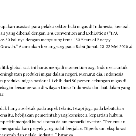
pakan asosiasi para pelaku sektor hulu migas di Indonesia, kembali
n yang dikenal dengan IPA Convention and Exhibition (“IPA
 ke-50 kalinya dengan mengusung tema “50 Years of Energy
 Growth.” Acara akan berlangsung pada Rabu-Jumat, 20–22 Mei 2026 ,di
tik global saat ini harus menjadi momentum bagi Indonesia untuk
eningkatan produksi migas dalam negeri. Menurut dia, Indonesia
 produksi migas nasional. Lebih dari 50 persen cekungan migas di
sebagian besar berada di wilayah timur Indonesia dan laut dalam yang
ar.
tidak hanya terletak pada aspek teknis, tetapi juga pada kebutuhan
arena itu, kebijakan pemerintah yang konsisten, kepastian hukum,
ompetitif menjadi kunci utama dalam menarik investor. “Penemuan
 mengandalkan proyek yang sudah berjalan. Diperlukan eksplorasi
emerintah dan pelaku industri,” katanya.