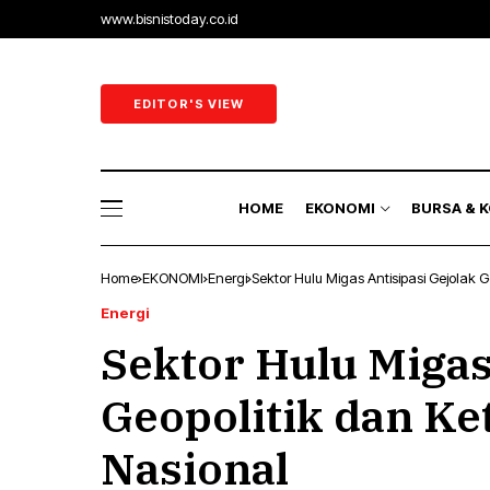
www.bisnistoday.co.id
Ekonomi & 
Ekonomi R
EDITOR'S VIEW
Sektor Riil
Perbankan 
HOME
EKONOMI
BURSA & 
Energi
Home
EKONOMI
Energi
Sektor Hulu Migas Antisipasi Gejolak 
Ekonomi & B
Energi
Sektor Hulu Migas
Ekonomi Ra
Sektor Riil
Geopolitik dan Ke
Perbankan 
Nasional
Energi