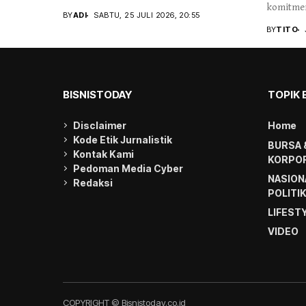
komitmen
BY
ADI
SABTU, 25 JULI 2026, 20:55
BY
TITO
BISNISTODAY
TOPIK 
Disclaimer
Home
Kode Etik Jurnalistik
BURSA 
Kontak Kami
KORPOR
Pedoman Media Cyber
NASION
Redaksi
POLITI
LIFEST
VIDEO
COPYRIGHT © Bisnistoday.co.id