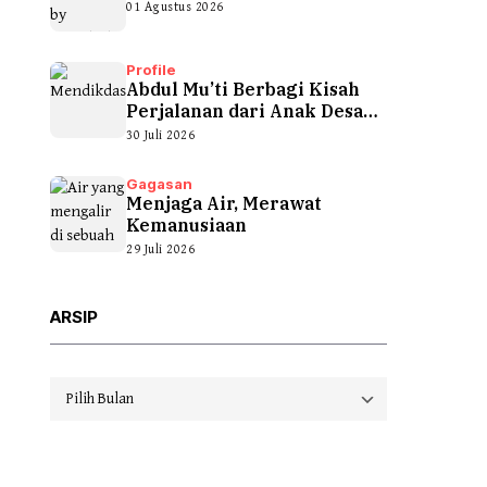
01 Agustus 2026
Profile
Abdul Mu’ti Berbagi Kisah
Perjalanan dari Anak Desa
hingga...
30 Juli 2026
Gagasan
Menjaga Air, Merawat
Kemanusiaan
29 Juli 2026
ARSIP
Arsip