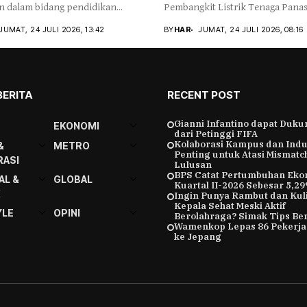
 dalam bidang pendidikan...
Pembangkit Listrik Tenaga Panas 
JUMAT, 24 JULI 2026, 13:42
BY
HAR
JUMAT, 24 JULI 2026, 08:16
BERITA
RECENT POST
Gianni Infantino dapat Duk
EKONOMI
dari Petinggi FIFA
Kolaborasi Kampus dan Indu
&
METRO
Penting untuk Atasi Mismatc
ASI
Lulusan
BPS Catat Pertumbuhan Eko
AL &
GLOBAL
Kuartal II-2026 Sebesar 5,2
K
Ingin Punya Rambut dan Kuli
Kepala Sehat Meski Aktif
YLE
OPINI
Berolahraga? Simak Tips Ber
Wamenkop Lepas 86 Pekerja
ke Jepang