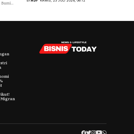
BY
ADI
KAMIS, 23 JULI 2026, 06:12
Bumi...
ungan
stri
h
nomi
9%
t
ikut!
 Migran