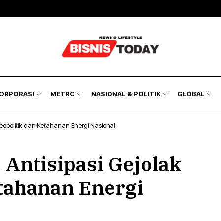
Bisnis
Bursa
Jakarta Region
Nasional
akyat
Korporasi
Kilas Metro
Politik & Keamanan
Hukum
& Asuransi
Humaniora
KORPORASI
METRO
NASIONAL & POLITIK
GLOBAL
Lingkungan
Geopolitik dan Ketahanan Energi Nasional
isnis
Bursa
Jakarta Region
Nasional
 Antisipasi Gejolak
kyat
Korporasi
Kilas Metro
Politik & Keamanan
Hukum
tahanan Energi
& Asuransi
Humaniora
Lingkungan