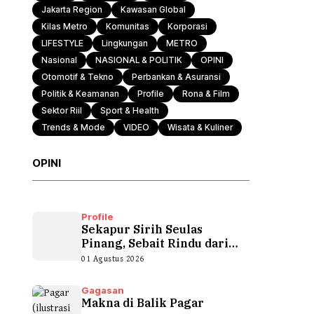
Jakarta Region
Kawasan Global
Kilas Metro
Komunitas
Korporasi
Otomotif & Tekno
LIFESTYLE
Lingkungan
METRO
Nasional
NASIONAL & POLITIK
OPINI
Otomotif & Tekno
Perbankan & Asuransi
Politik & Keamanan
Profile
Rona & Film
Sektor Riil
Sport & Health
Trends & Mode
VIDEO
Wisata & Kuliner
OPINI
Profile
Sekapur Sirih Seulas
Pinang, Sebait Rindu dari
Tepian Teluk
01 Agustus 2026
Gagasan
Makna di Balik Pagar