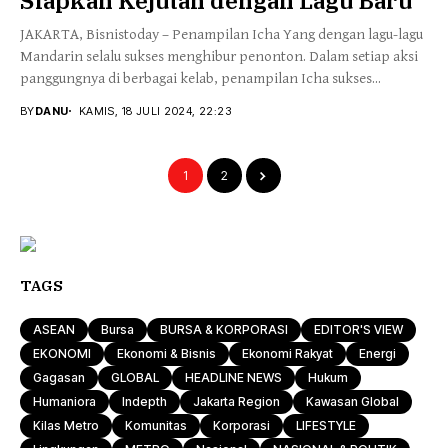
JAKARTA, Bisnistoday – Penampilan Icha Yang dengan lagu-lagu
Mandarin selalu sukses menghibur penonton. Dalam setiap aksi
panggungnya di berbagai kelab, penampilan Icha sukses...
BY
DANU
KAMIS, 18 JULI 2024, 22:23
1
2
TAGS
ASEAN
Bursa
BURSA & KORPORASI
EDITOR'S VIEW
EKONOMI
Ekonomi & Bisnis
Ekonomi Rakyat
Energi
Gagasan
GLOBAL
HEADLINE NEWS
Hukum
Humaniora
Indepth
Jakarta Region
Kawasan Global
Kilas Metro
Komunitas
Korporasi
LIFESTYLE