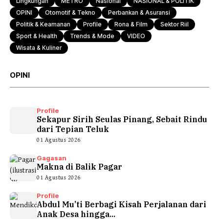
Lingkungan
METRO
Nasional
NASIONAL & POLITIK
OPINI
Otomotif & Tekno
Perbankan & Asuransi
Politik & Keamanan
Profile
Rona & Film
Sektor Riil
Sport & Health
Trends & Mode
VIDEO
Wisata & Kuliner
OPINI
Profile
Sekapur Sirih Seulas Pinang, Sebait Rindu
dari Tepian Teluk
01 Agustus 2026
Gagasan
Makna di Balik Pagar
01 Agustus 2026
Profile
Abdul Mu’ti Berbagi Kisah Perjalanan dari
Anak Desa hingga...