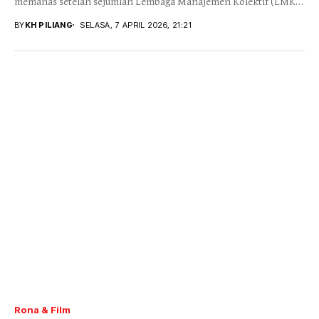
memanas setelah sejumlah Lembaga Manajemen Kolektif (LMK)
Cipta dan Hak...
BY
KH PILIANG
SELASA, 7 APRIL 2026, 21:21
Rona & Film