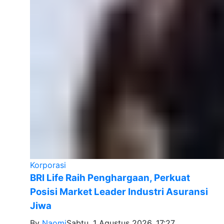
Korporasi
BRI Life Raih Penghargaan, Perkuat
Posisi Market Leader Industri Asuransi
Jiwa
By
Naomi
Sabtu, 1 Agustus 2026, 17:27