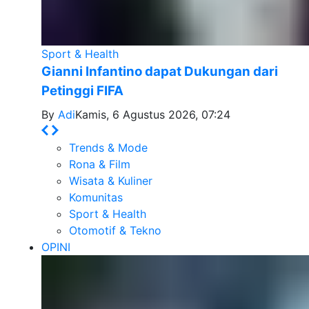
Sport & Health
Gianni Infantino dapat Dukungan dari
Petinggi FIFA
By
Adi
Kamis, 6 Agustus 2026, 07:24
Trends & Mode
Rona & Film
Wisata & Kuliner
Komunitas
Sport & Health
Otomotif & Tekno
OPINI