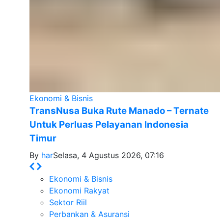
Ekonomi & Bisnis
TransNusa Buka Rute Manado – Ternate
Untuk Perluas Pelayanan Indonesia
Timur
By
har
Selasa, 4 Agustus 2026, 07:16
Ekonomi & Bisnis
Ekonomi Rakyat
Sektor Riil
Perbankan & Asuransi