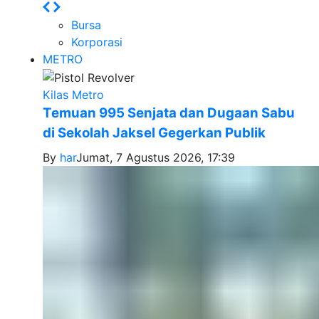
Bursa
Korporasi
METRO
Kilas Metro
Temuan 995 Senjata dan Dugaan Sabu
di Sekolah Jaksel Gegerkan Publik
By
har
Jumat, 7 Agustus 2026, 17:39