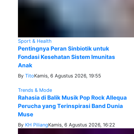
Sport & Health
Pentingnya Peran Sinbiotik untuk
Fondasi Kesehatan Sistem Imunitas
Anak
By
Tito
Kamis, 6 Agustus 2026, 19:55
Trends & Mode
Rahasia di Balik Musik Pop Rock Allequa
Perucha yang Terinspirasi Band Dunia
Muse
By
KH Piliang
Kamis, 6 Agustus 2026, 16:22