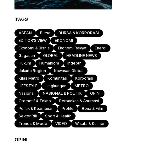
TAGS
ASEAN
Bursa
BURSA & KORPORASI
EDITOR'S VIEW
EKONOMI
Ekonomi & Bisnis
Ekonomi Rakyat
Energi
Gagasan
GLOBAL
HEADLINE NEWS
Hukum
Humaniora
Indepth
Jakarta Region
Kawasan Global
Kilas Metro
Komunitas
Korporasi
LIFESTYLE
Lingkungan
METRO
Nasional
NASIONAL & POLITIK
OPINI
Otomotif & Tekno
Perbankan & Asuransi
Politik & Keamanan
Profile
Rona & Film
Sektor Riil
Sport & Health
Trends & Mode
VIDEO
Wisata & Kuliner
OPINI