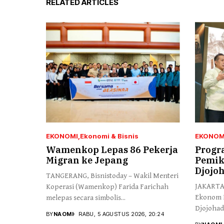
RELATED ARTICLES
EKONOMI
Ekonomi & Bisnis
EKONOM
Wamenkop Lepas 86 Pekerja
Progr
Migran ke Jepang
Pemik
Djojo
TANGERANG, Bisnistoday – Wakil Menteri
JAKARTA,
Koperasi (Wamenkop) Farida Farichah
Ekonom I
melepas secara simbolis...
Djojohad
BY
NAOMI
RABU, 5 AGUSTUS 2026, 20:24
kemerdek