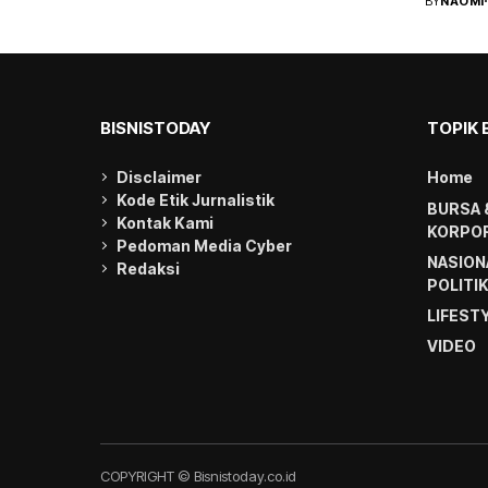
BY
NAOMI
BISNISTODAY
TOPIK 
Disclaimer
Home
Kode Etik Jurnalistik
BURSA 
Kontak Kami
KORPOR
Pedoman Media Cyber
NASION
Redaksi
POLITI
LIFEST
VIDEO
COPYRIGHT © Bisnistoday.co.id