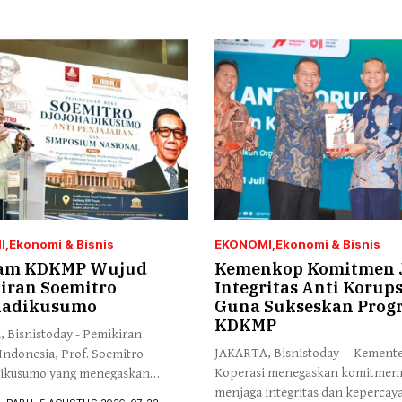
I
Ekonomi & Bisnis
EKONOMI
Ekonomi & Bisnis
am KDKMP Wujud
Kemenkop Komitmen 
iran Soemitro
Integritas Anti Korups
hadikusumo
Guna Sukseskan Prog
KDKMP
 Bisnistoday - Pemikiran
JAKARTA, Bisnistoday – Kement
ndonesia, Prof. Soemitro
Koperasi menegaskan komitmen
ikusumo yang menegaskan
menjaga integritas dan kepercay
aan...