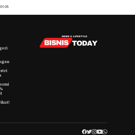
01:05
geri
ungan
stri
h
nomi
9%
t
ikut!