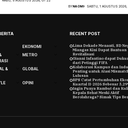
RABU, 5 AGUSTUS 2026, 07:22
publik...
BY
NAOMI
SABTU, 1 AGUSTUS 2026, 
BERITA
RECENT POST
Lima Dekade Menanti, SD Ne
EKONOMI
Miangas Kini Dapat Bantuan
Revitalisasi
&
METRO
Gianni Infantino dapat Duk
ASI
dari Petinggi FIFA
Kolaborasi Kampus dan Indu
AL &
GLOBAL
Penting untuk Atasi Mismatc
K
Lulusan
BPS Catat Pertumbuhan Eko
YLE
OPINI
Kuartal II-2026 Sebesar 5,2
Ingin Punya Rambut dan Kuli
Kepala Sehat Meski Aktif
Berolahraga? Simak Tips Ber