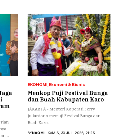
EKONOMI
Ekonomi & Bisnis
Jaga
Menkop Puji Festival Bunga
i
dan Buah Kabupaten Karo
ram
JAKARTA - Menteri Koperasi Ferry
Juliantono memuji Festival Bunga dan
erian
Buah Karo...
nya
BY
NAOMI
KAMIS, 30 JULI 2026, 21:25
aan