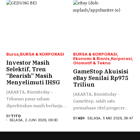
Bursa
BURSA & KORPORASI
BURSA & KORPORASI
Ekonomi & Bisnis
Korporasi
Investor Masih
Otomotif & Tekno
Selektif, Tren
GameStop Akuisisi
“Bearish” Masih
eBay Senilai Rp975
Menyelimuti IHSG
Triliun
JAKARTA, Bisnistoday –
JAKARTA, Bisnistoday -
Tekanan pasar saham
GameStop, salah satu
diperkirakan masih berlanjut
perusahaan ritel pengecer
pasca rebalancing MSCI...
video game asal Amerika...
BY
TITO
BY
ADI
SELASA, 5 MEI 2026, 09:47
SELASA, 2 JUNI 2026, 09:00