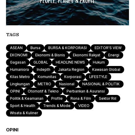
TAGS
ASEAN
Bursa
BURSA & KORPORASI
EDITOR'S VIEW
EKONOMI
Ekonomi & Bisnis
Ekonomi Rakyat
Energi
Gagasan
GLOBAL
HEADLINE NEWS
Hukum
Humaniora
Indepth
Jakarta Region
Kawasan Global
Kilas Metro
Komunitas
Korporasi
LIFESTYLE
Lingkungan
METRO
Nasional
NASIONAL & POLITIK
OPINI
Otomotif & Tekno
Perbankan & Asuransi
Politik & Keamanan
Profile
Rona & Film
Sektor Riil
Sport & Health
Trends & Mode
VIDEO
Wisata & Kuliner
OPINI