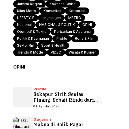
Jakarta Region
Kawasan Global
Kilas Metro
Komunitas
Korporasi
LIFESTYLE
Lingkungan
METRO
Nasional
NASIONAL & POLITIK
OPINI
Otomotif & Tekno
Perbankan & Asuransi
Politik & Keamanan
Profile
Rona & Film
Sektor Riil
Sport & Health
Trends & Mode
VIDEO
Wisata & Kuliner
OPINI
Profile
Sekapur Sirih Seulas
Pinang, Sebait Rindu dari
Tepian Teluk
01 Agustus 2026
Gagasan
Makna di Balik Pagar