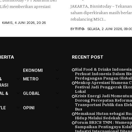
 Bisnistoday - PT Asuransi BRI
JAKARTA, Bisnistoday – Tekanan
 Life) memberikan apresiasi
saham diperkirakan masih berlan
rebalancing MSCI...
KAMIS, 4 JUNI 2026, 20:26
BY
TITO
SELASA, 2 JUNI 2026, 09:0
BERITA
RECENT POST
Sial Food & Drinks Indonesia
EKONOMI
Perkuat Indonesia Dalam Bis
Perdagangan Pangan Global
&
METRO
Menkop Apresiasi Wamena C
ASI
Festival Jadi Penggerak Eko
Lokal
AL &
GLOBAL
Krisis Energi Jadi Momentu
K
Dorong Percepatan Reforma
Transportasi Publik dan Elekt
YLE
OPINI
Bus
Memaknai Hutan sebagai Ru
Hidup Melalui Sedekah Huta
Forum BRICS TMM : Wamenp
Sampaikan Pentingnya Kolab
Industri Internasional Diten