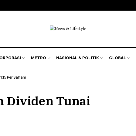
KORPORASI
METRO
NASIONAL & POLITIK
GLOBAL
p1,15 Per Saham
n Dividen Tunai
m