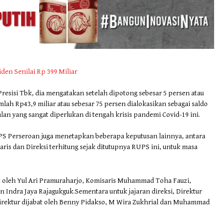
en Senilai Rp 399 Miliar
sisi Tbk, dia mengatakan setelah dipotong sebesar 5 persen atau
mlah Rp43,9 miliar atau sebesar 75 persen dialokasikan sebagai saldo
an yang sangat diperlukan di tengah krisis pandemi Covid-19 ini.
PS Perseroan juga menetapkan beberapa keputusan lainnya, antara
is dan Direksi terhitung sejak ditutupnya RUPS ini, untuk masa
 oleh Yul Ari Pramuraharjo, Komisaris Muhammad Toha Fauzi,
 Indra Jaya Rajagukguk.Sementara untuk jajaran direksi, Direktur
direktur dijabat oleh Benny Pidakso, M Wira Zukhrial dan Muhammad