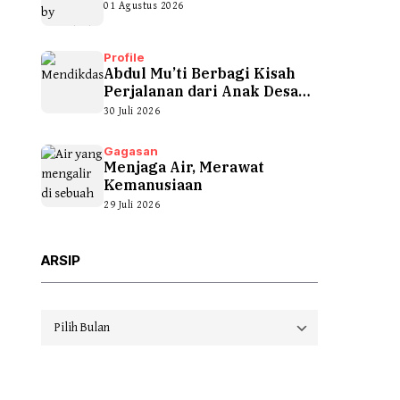
01 Agustus 2026
Profile
Abdul Mu’ti Berbagi Kisah
Perjalanan dari Anak Desa
hingga...
30 Juli 2026
Gagasan
Menjaga Air, Merawat
Kemanusiaan
29 Juli 2026
ARSIP
Arsip