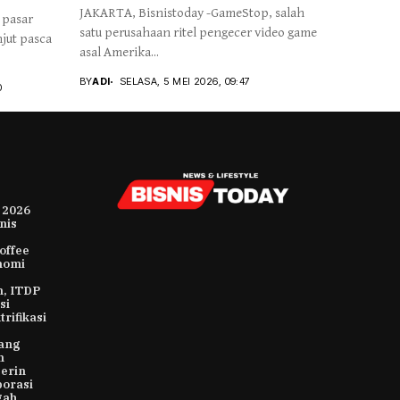
JAKARTA, Bisnistoday -GameStop, salah
 pasar
satu perusahaan ritel pengecer video game
jut pasca
asal Amerika...
BY
ADI
SELASA, 5 MEI 2026, 09:47
0
 2026
nis
offee
nomi
m, ITDP
si
rifikasi
ang
n
erin
orasi
gah