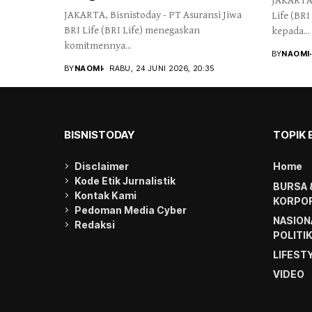
JAKARTA,
JAKARTA, Bisnistoday - PT Asuransi Jiwa
Life (BRI
BRI Life (BRI Life) menegaskan
kepada...
komitmennya...
BY
NAOMI
BY
NAOMI
RABU, 24 JUNI 2026, 20:35
BISNISTODAY
TOPIK 
Disclaimer
Home
Kode Etik Jurnalistik
BURSA 
Kontak Kami
KORPOR
Pedoman Media Cyber
NASION
Redaksi
POLITI
LIFEST
VIDEO