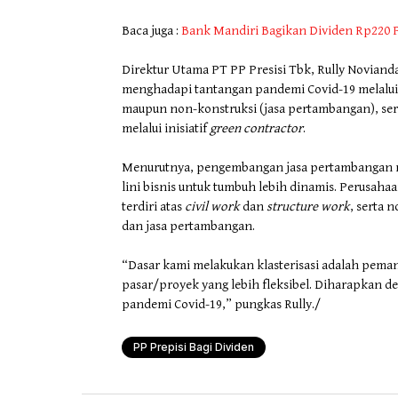
Baca juga :
Bank Mandiri Bagikan Dividen Rp220
Direktur Utama PT PP Presisi Tbk, Rully Noviand
menghadapi tantangan pandemi Covid-19 melalui i
maupun non-konstruksi (jasa pertambangan), s
melalui inisiatif
green contractor
.
Menurutnya, pengembangan jasa pertambangan me
lini bisnis untuk tumbuh lebih dinamis. Perusahaa
terdiri atas
civil work
dan
structure work
, serta 
dan jasa pertambangan.
“Dasar kami melakukan klasterisasi adalah peman
pasar/proyek yang lebih fleksibel. Diharapkan de
pandemi Covid-19,” pungkas Rully./
PP Prepisi Bagi Dividen