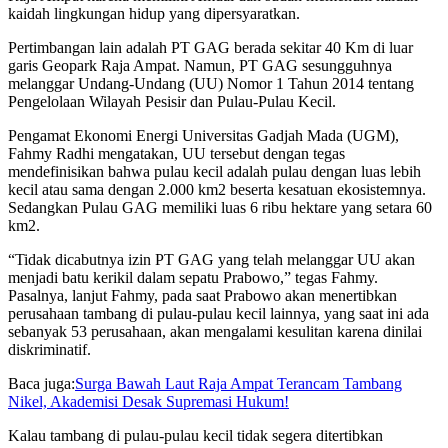
kaidah lingkungan hidup yang dipersyaratkan.
Pertimbangan lain adalah PT GAG berada sekitar 40 Km di luar
garis Geopark Raja Ampat. Namun, PT GAG sesungguhnya
melanggar Undang-Undang (UU) Nomor 1 Tahun 2014 tentang
Pengelolaan Wilayah Pesisir dan Pulau-Pulau Kecil.
Pengamat Ekonomi Energi Universitas Gadjah Mada (UGM),
Fahmy Radhi mengatakan, UU tersebut dengan tegas
mendefinisikan bahwa pulau kecil adalah pulau dengan luas lebih
kecil atau sama dengan 2.000 km2 beserta kesatuan ekosistemnya.
Sedangkan Pulau GAG memiliki luas 6 ribu hektare yang setara 60
km2.
“Tidak dicabutnya izin PT GAG yang telah melanggar UU akan
menjadi batu kerikil dalam sepatu Prabowo,” tegas Fahmy.
Pasalnya, lanjut Fahmy, pada saat Prabowo akan menertibkan
perusahaan tambang di pulau-pulau kecil lainnya, yang saat ini ada
sebanyak 53 perusahaan, akan mengalami kesulitan karena dinilai
diskriminatif.
Baca juga:
Surga Bawah Laut Raja Ampat Terancam Tambang
Nikel, Akademisi Desak Supremasi Hukum!
Kalau tambang di pulau-pulau kecil tidak segera ditertibkan