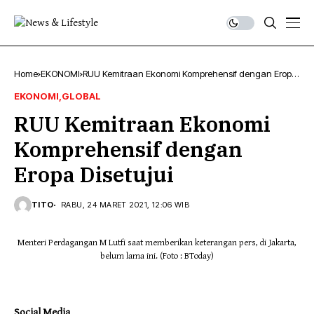
Home
EKONOMI
RUU Kemitraan Ekonomi Komprehensif dengan Eropa
Disetujui
EKONOMI
GLOBAL
RUU Kemitraan Ekonomi
Komprehensif dengan
Eropa Disetujui
TITO
RABU, 24 MARET 2021, 12:06 WIB
Menteri Perdagangan M Lutfi saat memberikan keterangan pers, di Jakarta,
belum lama ini. (Foto : BToday)
Social Media