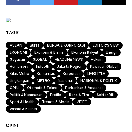
TAGS
ASEAN
Bursa
BURSA & KORPORASI
EDITOR'S VIEW
EKONOMI
Ekonomi & Bisnis
Ekonomi Rakyat
Energi
Gagasan
GLOBAL
HEADLINE NEWS
Hukum
Humaniora
Indepth
Jakarta Region
Kawasan Global
Kilas Metro
Komunitas
Korporasi
LIFESTYLE
Lingkungan
METRO
Nasional
NASIONAL & POLITIK
OPINI
Otomotif & Tekno
Perbankan & Asuransi
Politik & Keamanan
Profile
Rona & Film
Sektor Riil
Sport & Health
Trends & Mode
VIDEO
Wisata & Kuliner
OPINI