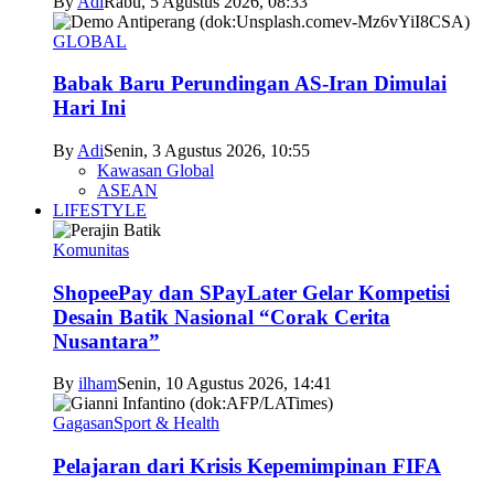
By
Adi
Rabu, 5 Agustus 2026, 08:33
GLOBAL
Babak Baru Perundingan AS-Iran Dimulai
Hari Ini
By
Adi
Senin, 3 Agustus 2026, 10:55
Kawasan Global
ASEAN
LIFESTYLE
Komunitas
ShopeePay dan SPayLater Gelar Kompetisi
Desain Batik Nasional “Corak Cerita
Nusantara”
By
ilham
Senin, 10 Agustus 2026, 14:41
Gagasan
Sport & Health
Pelajaran dari Krisis Kepemimpinan FIFA