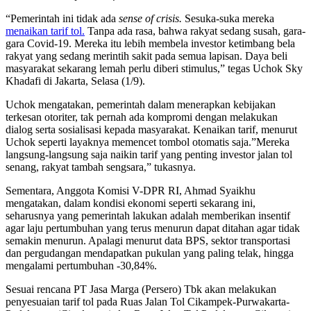
“Pemerintah ini tidak ada
sense of crisis.
Sesuka-suka mereka
menaikan tarif tol.
Tanpa ada rasa, bahwa rakyat sedang susah, gara-
gara Covid-19. Mereka itu lebih membela investor ketimbang bela
rakyat yang sedang merintih sakit pada semua lapisan. Daya beli
masyarakat sekarang lemah perlu diberi stimulus,” tegas Uchok Sky
Khadafi di Jakarta, Selasa (1/9).
Uchok mengatakan, pemerintah dalam menerapkan kebijakan
terkesan otoriter, tak pernah ada kompromi dengan melakukan
dialog serta sosialisasi kepada masyarakat. Kenaikan tarif, menurut
Uchok seperti layaknya memencet tombol otomatis saja.”Mereka
langsung-langsung saja naikin tarif yang penting investor jalan tol
senang, rakyat tambah sengsara,” tukasnya.
Sementara, Anggota Komisi V-DPR RI, Ahmad Syaikhu
mengatakan, dalam kondisi ekonomi seperti sekarang ini,
seharusnya yang pemerintah lakukan adalah memberikan insentif
agar laju pertumbuhan yang terus menurun dapat ditahan agar tidak
semakin menurun. Apalagi menurut data BPS, sektor transportasi
dan pergudangan mendapatkan pukulan yang paling telak, hingga
mengalami pertumbuhan -30,84%.
Sesuai rencana PT Jasa Marga (Persero) Tbk akan melakukan
penyesuaian tarif tol pada Ruas Jalan Tol Cikampek-Purwakarta-