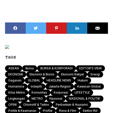
TAGS
ASEAN
Bursa
BURSA & KORPORASI
EDITOR'S VIEW
EKONOMI
Ekonomi & Bisnis
Ekonomi Rakyat
Energi
Gagasan
GLOBAL
HEADLINE NEWS
Hukum
Humaniora
Indepth
Jakarta Region
Kawasan Global
Kilas Metro
Komunitas
Korporasi
LIFESTYLE
Lingkungan
METRO
Nasional
NASIONAL & POLITIK
OPINI
Otomotif & Tekno
Perbankan & Asuransi
Politik & Keamanan
Profile
Rona & Film
Sektor Riil