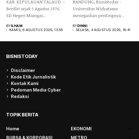
KAB. KEPULAUAN TALAUD –
BANDUNG, Bisnistoday -
Berdiri sejak 5 Agustus 1976,
Universitas Widyatama
SD Negeri Miangas...
menegaskan pentingnya
membangun sistem
BY
ILHAM
BY
DINNI
pendidikan tinggi yang
KAMIS, 6 AGUSTUS 2026, 13:58
SELASA, 4 AGUSTUS 2026, 16:41
mampu...
BISNISTODAY
Disclaimer
Kode Etik Jurnalistik
Kontak Kami
Pedoman Media Cyber
Redaksi
TOPIK BERITA
Home
EKONOMI
BURSA & KORPORASI
METRO