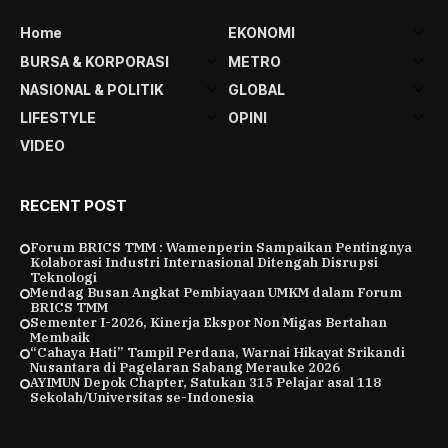
Home
EKONOMI
BURSA & KORPORASI
METRO
NASIONAL & POLITIK
GLOBAL
LIFESTYLE
OPINI
VIDEO
RECENT POST
Forum BRICS TMM : Wamenperin Sampaikan Pentingnya
Kolaborasi Industri Internasional Ditengah Disrupsi
Teknologi
Mendag Busan Angkat Pembiayaan UMKM dalam Forum
BRICS TMM
Sementer I-2026, Kinerja Ekspor Non Migas Bertahan
Membaik
“Cahaya Hati” Tampil Perdana, Warnai Hikayat Srikandi
Nusantara di Pagelaran Sabang Merauke 2026
AYIMUN Depok Chapter, Satukan 315 Pelajar asal 118
Sekolah/Universitas se-Indonesia