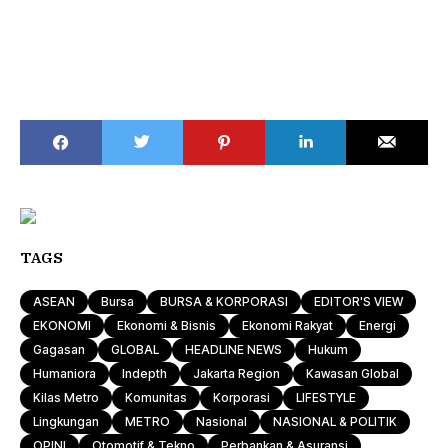
TAGS
ASEAN
Bursa
BURSA & KORPORASI
EDITOR'S VIEW
EKONOMI
Ekonomi & Bisnis
Ekonomi Rakyat
Energi
Gagasan
GLOBAL
HEADLINE NEWS
Hukum
Humaniora
Indepth
Jakarta Region
Kawasan Global
Kilas Metro
Komunitas
Korporasi
LIFESTYLE
Lingkungan
METRO
Nasional
NASIONAL & POLITIK
OPINI
Otomotif & Tekno
Perbankan & Asuransi