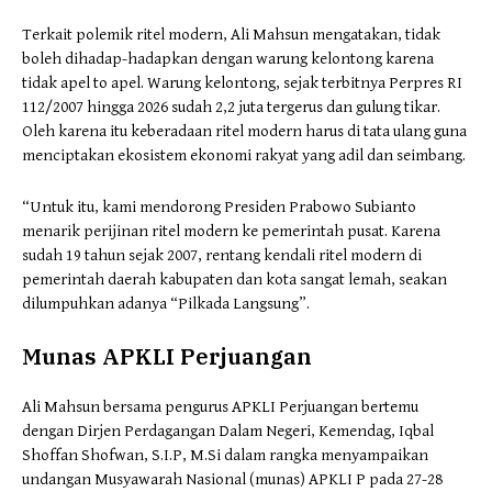
Terkait polemik ritel modern, Ali Mahsun mengatakan, tidak
boleh dihadap-hadapkan dengan warung kelontong karena
tidak apel to apel. Warung kelontong, sejak terbitnya Perpres RI
112/2007 hingga 2026 sudah 2,2 juta tergerus dan gulung tikar.
Oleh karena itu keberadaan ritel modern harus di tata ulang guna
menciptakan ekosistem ekonomi rakyat yang adil dan seimbang.
“Untuk itu, kami mendorong Presiden Prabowo Subianto
menarik perijinan ritel modern ke pemerintah pusat. Karena
sudah 19 tahun sejak 2007, rentang kendali ritel modern di
pemerintah daerah kabupaten dan kota sangat lemah, seakan
dilumpuhkan adanya “Pilkada Langsung”.
Munas APKLI Perjuangan
Ali Mahsun bersama pengurus APKLI Perjuangan bertemu
dengan Dirjen Perdagangan Dalam Negeri, Kemendag, Iqbal
Shoffan Shofwan, S.I.P, M.Si dalam rangka menyampaikan
undangan Musyawarah Nasional (munas) APKLI P pada 27-28