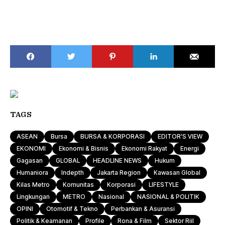
TAGS
ASEAN
Bursa
BURSA & KORPORASI
EDITOR'S VIEW
EKONOMI
Ekonomi & Bisnis
Ekonomi Rakyat
Energi
Gagasan
GLOBAL
HEADLINE NEWS
Hukum
Humaniora
Indepth
Jakarta Region
Kawasan Global
Kilas Metro
Komunitas
Korporasi
LIFESTYLE
Lingkungan
METRO
Nasional
NASIONAL & POLITIK
OPINI
Otomotif & Tekno
Perbankan & Asuransi
Politik & Keamanan
Profile
Rona & Film
Sektor Riil