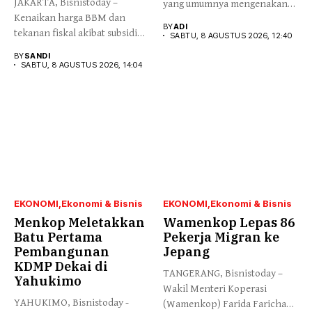
JAKARTA, Bisnistoday –
yang umumnya mengenakan
Kenaikan harga BBM dan
budaya...
BY
ADI
tekanan fiskal akibat subsidi
SABTU, 8 AGUSTUS 2026, 12:40
energi...
BY
SANDI
SABTU, 8 AGUSTUS 2026, 14:04
EKONOMI
Ekonomi & Bisnis
EKONOMI
Ekonomi & Bisnis
Menkop Meletakkan
Wamenkop Lepas 86
Batu Pertama
Pekerja Migran ke
Pembangunan
Jepang
KDMP Dekai di
TANGERANG, Bisnistoday –
Yahukimo
Wakil Menteri Koperasi
YAHUKIMO, Bisnistoday -
(Wamenkop) Farida Farichah