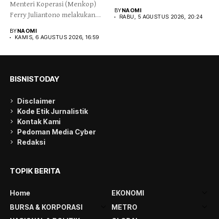
Menteri Koperasi (Menkop)
melepas secara simbolis...
BY
NAOMI
Ferry Juliantono melakukan
RABU, 5 AGUSTUS 2026, 20:24
peletakan batu pertama...
BY
NAOMI
KAMIS, 6 AGUSTUS 2026, 16:59
BISNISTODAY
Disclaimer
Kode Etik Jurnalistik
Kontak Kami
Pedoman Media Cyber
Redaksi
TOPIK BERITA
Home
EKONOMI
BURSA & KORPORASI
METRO