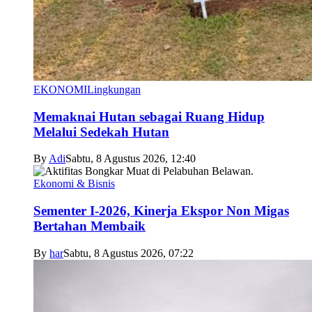
EKONOMI
Lingkungan
Memaknai Hutan sebagai Ruang Hidup
Melalui Sedekah Hutan
By
Adi
Sabtu, 8 Agustus 2026, 12:40
Ekonomi & Bisnis
Sementer I-2026, Kinerja Ekspor Non Migas
Bertahan Membaik
By
har
Sabtu, 8 Agustus 2026, 07:22