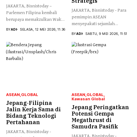
Strategis
JAKARTA, Bisnistoday –
JAKARTA, Bisnistoday - Para
Parlemen Filipina kembali
pemimpin ASEAN
berupaya memakzulkan Wakil
menyepakati sejumlah
Presiden, Sara Duterte...
BY
ADI
SELASA, 12 MEI 2026, 11:36
langkah yang bertujuan
BY
ADI
SABTU, 9 MEI 2026, 11:51
untuk...
ASEAN
GLOBAL
ASEAN
GLOBAL
Kawasan Global
Jepang-Filipina
Jepang Peringatkan
Jalin Kerja Sama di
Potensi Gempa
Bidang Teknologi
Megathrust di
Pertahanan
Samudra Pasifik
JAKARTA, Bisnistoday -
JAKARTA, Bisnistoday -