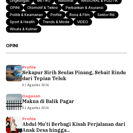
Lingkungan
METRO
Nasional
NASIONAL & POLITIK
OPINI
Otomotif & Tekno
Perbankan & Asuransi
Politik & Keamanan
Profile
Rona & Film
Sektor Riil
Sport & Health
Trends & Mode
VIDEO
Wisata & Kuliner
OPINI
Profile
Sekapur Sirih Seulas Pinang, Sebait Rindu
dari Tepian Teluk
01 Agustus 2026
Gagasan
Makna di Balik Pagar
01 Agustus 2026
Profile
Abdul Mu’ti Berbagi Kisah Perjalanan dari
Anak Desa hingga...