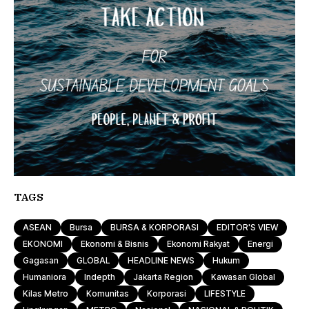
TAGS
ASEAN
Bursa
BURSA & KORPORASI
EDITOR'S VIEW
EKONOMI
Ekonomi & Bisnis
Ekonomi Rakyat
Energi
Gagasan
GLOBAL
HEADLINE NEWS
Hukum
Humaniora
Indepth
Jakarta Region
Kawasan Global
Kilas Metro
Komunitas
Korporasi
LIFESTYLE