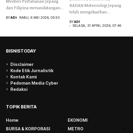
Menteri Pertahanan Jepang
BADAN Meteorologi Jepang
dan Filipina menandatangani
telah mengeluarkan
memorandum yang
BY
ADI
RABU, 6 MEI 2026, 05:53
peringatan potensi gempa
mencakup...
BY
ADI
besar,...
SELASA, 21 APRIL 2026, 07:46
BISNISTODAY
Disclaimer
Kode Etik Jurnalistik
Kontak Kami
Pedoman Media Cyber
Redaksi
TOPIK BERITA
Home
EKONOMI
BURSA & KORPORASI
METRO