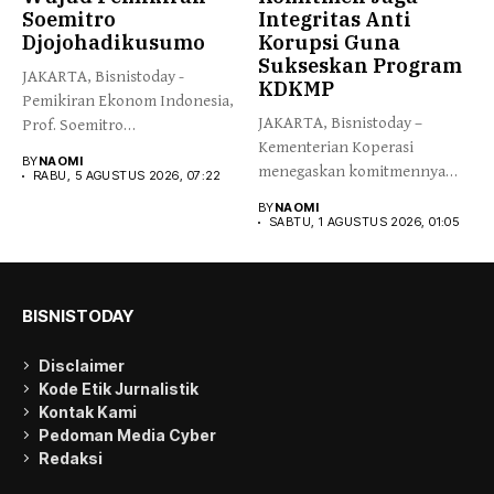
Soemitro
Integritas Anti
Djojohadikusumo
Korupsi Guna
Sukseskan Program
JAKARTA, Bisnistoday -
KDKMP
Pemikiran Ekonom Indonesia,
JAKARTA, Bisnistoday –
Prof. Soemitro
Kementerian Koperasi
Djojohadikusumo yang
BY
NAOMI
menegaskan komitmennya
menegaskan kemerdekaan...
RABU, 5 AGUSTUS 2026, 07:22
menjaga integritas dan
BY
NAOMI
kepercayaan publik...
SABTU, 1 AGUSTUS 2026, 01:05
BISNISTODAY
Disclaimer
Kode Etik Jurnalistik
Kontak Kami
Pedoman Media Cyber
Redaksi