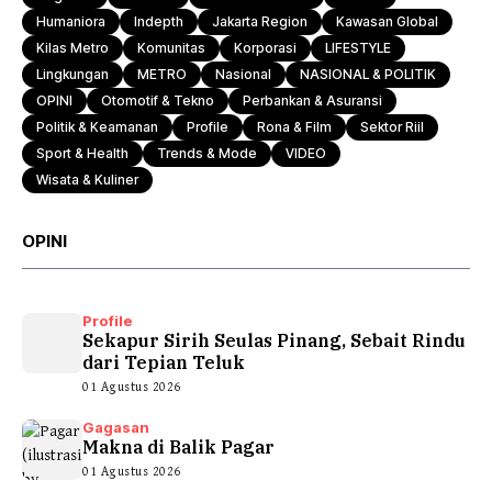
Humaniora
Indepth
Jakarta Region
Kawasan Global
Kilas Metro
Komunitas
Korporasi
LIFESTYLE
Lingkungan
METRO
Nasional
NASIONAL & POLITIK
OPINI
Otomotif & Tekno
Perbankan & Asuransi
Politik & Keamanan
Profile
Rona & Film
Sektor Riil
Sport & Health
Trends & Mode
VIDEO
Wisata & Kuliner
OPINI
Profile
Sekapur Sirih Seulas Pinang, Sebait Rindu
dari Tepian Teluk
01 Agustus 2026
Gagasan
Makna di Balik Pagar
01 Agustus 2026