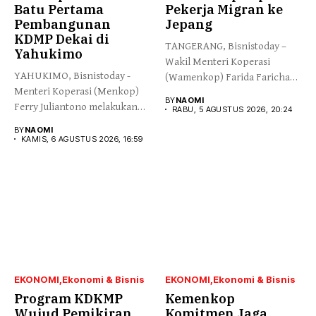
Batu Pertama
Pekerja Migran ke
Pembangunan
Jepang
KDMP Dekai di
TANGERANG, Bisnistoday –
Yahukimo
Wakil Menteri Koperasi
YAHUKIMO, Bisnistoday -
(Wamenkop) Farida Farichah
Menteri Koperasi (Menkop)
melepas secara simbolis...
BY
NAOMI
Ferry Juliantono melakukan
RABU, 5 AGUSTUS 2026, 20:24
peletakan batu pertama...
BY
NAOMI
KAMIS, 6 AGUSTUS 2026, 16:59
EKONOMI
Ekonomi & Bisnis
EKONOMI
Ekonomi & Bisnis
Program KDKMP
Kemenkop
Wujud Pemikiran
Komitmen Jaga