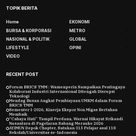
TOPIK BERITA
Home
EKONOMI
BURSA & KORPORASI
METRO
NASIONAL & POLITIK
GLOBAL
LIFESTYLE
OPINI
VIDEO
RECENT POST
Forum BRICS TMM : Wamenperin Sampaikan Pentingnya
Kolaborasi Industri Internasional Ditengah Disrupsi
Teknologi
Mendag Busan Angkat Pembiayaan UMKM dalam Forum
BRICS TMM
Sementer I-2026, Kinerja Ekspor Non Migas Bertahan
Membaik
“Cahaya Hati” Tampil Perdana, Warnai Hikayat Srikandi
Nusantara di Pagelaran Sabang Merauke 2026
AYIMUN Depok Chapter, Satukan 315 Pelajar asal 118
Sekolah/Universitas se-Indonesia