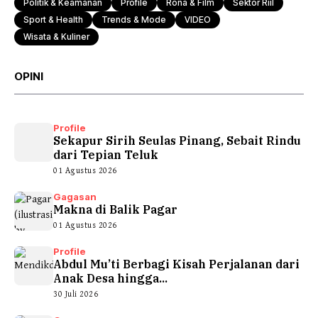
Politik & Keamanan
Profile
Rona & Film
Sektor Riil
Sport & Health
Trends & Mode
VIDEO
Wisata & Kuliner
OPINI
Profile
Sekapur Sirih Seulas Pinang, Sebait Rindu
dari Tepian Teluk
01 Agustus 2026
Gagasan
Makna di Balik Pagar
01 Agustus 2026
Profile
Abdul Mu’ti Berbagi Kisah Perjalanan dari
Anak Desa hingga...
30 Juli 2026