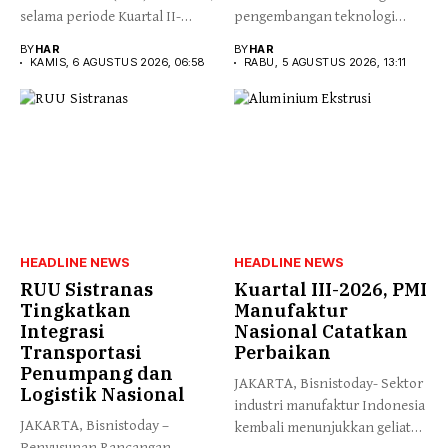
selama periode Kuartal II-
pengembangan teknologi
2026,...
Artificial Intelligence (AI)
BY
HAR
BY
HAR
lebih cepat...
KAMIS, 6 AGUSTUS 2026, 06:58
RABU, 5 AGUSTUS 2026, 13:11
HEADLINE NEWS
HEADLINE NEWS
RUU Sistranas
Kuartal III-2026, PMI
Tingkatkan
Manufaktur
Integrasi
Nasional Catatkan
Transportasi
Perbaikan
Penumpang dan
JAKARTA, Bisnistoday- Sektor
Logistik Nasional
industri manufaktur Indonesia
JAKARTA, Bisnistoday –
kembali menunjukkan geliat
Penyusunan Rancangan