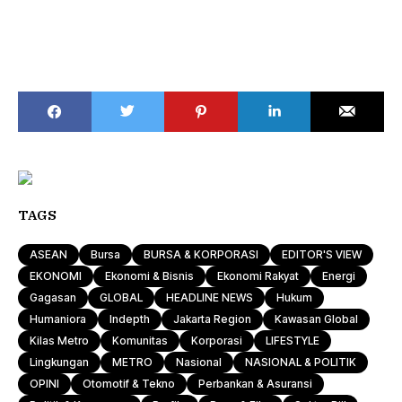
TAGS
ASEAN
Bursa
BURSA & KORPORASI
EDITOR'S VIEW
EKONOMI
Ekonomi & Bisnis
Ekonomi Rakyat
Energi
Gagasan
GLOBAL
HEADLINE NEWS
Hukum
Humaniora
Indepth
Jakarta Region
Kawasan Global
Kilas Metro
Komunitas
Korporasi
LIFESTYLE
Lingkungan
METRO
Nasional
NASIONAL & POLITIK
OPINI
Otomotif & Tekno
Perbankan & Asuransi