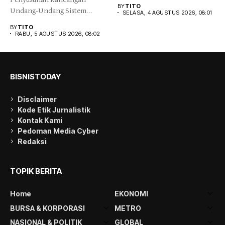
positif dan memasuki...
BY
TITO
Undang-Undang Sistem
SELASA, 4 AGUSTUS 2026, 08:01
Transportasi Nasional (RUU
BY
TITO
Sistranas) menjadi...
RABU, 5 AGUSTUS 2026, 08:02
BISNISTODAY
Disclaimer
Kode Etik Jurnalistik
Kontak Kami
Pedoman Media Cyber
Redaksi
TOPIK BERITA
Home
EKONOMI
BURSA & KORPORASI
METRO
NASIONAL & POLITIK
GLOBAL