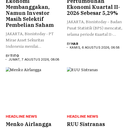
Ekonomi
Pertumbuhan
Membanggakan,
Ekonomi Kuartal II-
Namun Investor
2026 Sebesar 5,29%
Masih Selektif
JAKARTA, Bisnistoday – Badan
Pembelian Saham
Pusat Statistik (BPS) mencatat,
JAKARTA, Bisnistoday - PT
selama periode Kuartal II-
Mirae Asset Sekuritas
2026,...
BY
HAR
Indonesia menilai
KAMIS, 6 AGUSTUS 2026, 06:58
pertumbuhan ekonomi
BY
TITO
Indonesia...
JUMAT, 7 AGUSTUS 2026, 08:08
HEADLINE NEWS
HEADLINE NEWS
Menko Airlangga
RUU Sistranas