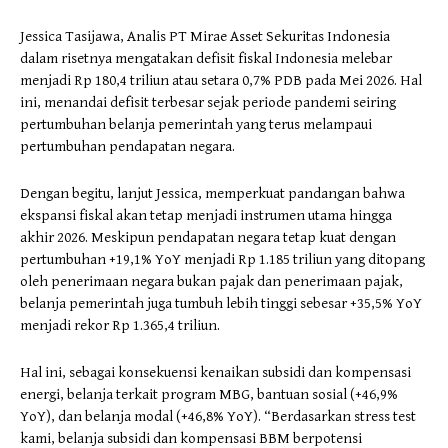
Jessica Tasijawa, Analis PT Mirae Asset Sekuritas Indonesia
dalam risetnya mengatakan defisit fiskal Indonesia melebar
menjadi Rp 180,4 triliun atau setara 0,7% PDB pada Mei 2026. Hal
ini, menandai defisit terbesar sejak periode pandemi seiring
pertumbuhan belanja pemerintah yang terus melampaui
pertumbuhan pendapatan negara.
Dengan begitu, lanjut Jessica, memperkuat pandangan bahwa
ekspansi fiskal akan tetap menjadi instrumen utama hingga
akhir 2026. Meskipun pendapatan negara tetap kuat dengan
pertumbuhan +19,1% YoY menjadi Rp 1.185 triliun yang ditopang
oleh penerimaan negara bukan pajak dan penerimaan pajak,
belanja pemerintah juga tumbuh lebih tinggi sebesar +35,5% YoY
menjadi rekor Rp 1.365,4 triliun.
Hal ini, sebagai konsekuensi kenaikan subsidi dan kompensasi
energi, belanja terkait program MBG, bantuan sosial (+46,9%
YoY), dan belanja modal (+46,8% YoY). “Berdasarkan stress test
kami, belanja subsidi dan kompensasi BBM berpotensi