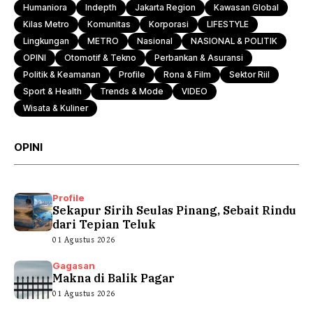
Humaniora
Indepth
Jakarta Region
Kawasan Global
Kilas Metro
Komunitas
Korporasi
LIFESTYLE
Lingkungan
METRO
Nasional
NASIONAL & POLITIK
OPINI
Otomotif & Tekno
Perbankan & Asuransi
Politik & Keamanan
Profile
Rona & Film
Sektor Riil
Sport & Health
Trends & Mode
VIDEO
Wisata & Kuliner
OPINI
Profile
Sekapur Sirih Seulas Pinang, Sebait Rindu
dari Tepian Teluk
01 Agustus 2026
Gagasan
Makna di Balik Pagar
01 Agustus 2026