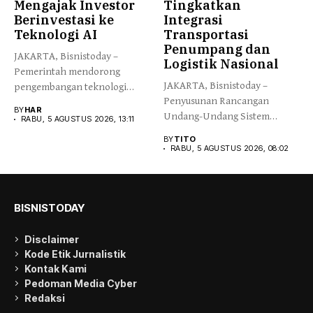
Mengajak Investor
Tingkatkan
Berinvestasi ke
Integrasi
Teknologi AI
Transportasi
Penumpang dan
JAKARTA, Bisnistoday –
Logistik Nasional
Pemerintah mendorong
JAKARTA, Bisnistoday –
pengembangan teknologi
Penyusunan Rancangan
Artificial Intelligence (AI)
BY
HAR
Undang-Undang Sistem
lebih cepat...
RABU, 5 AGUSTUS 2026, 13:11
Transportasi Nasional (RUU
BY
TITO
Sistranas) menjadi...
RABU, 5 AGUSTUS 2026, 08:02
BISNISTODAY
Disclaimer
Kode Etik Jurnalistik
Kontak Kami
Pedoman Media Cyber
Redaksi