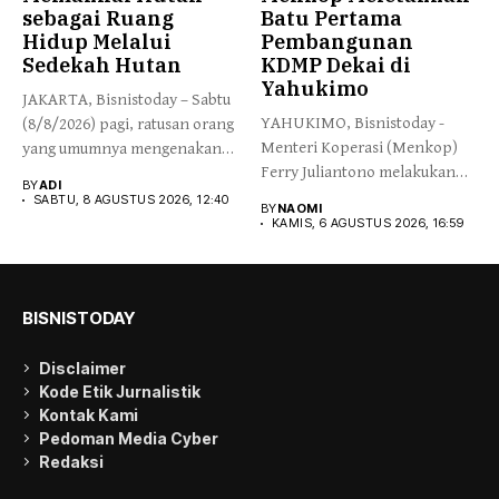
sebagai Ruang
Batu Pertama
Hidup Melalui
Pembangunan
Sedekah Hutan
KDMP Dekai di
Yahukimo
JAKARTA, Bisnistoday – Sabtu
YAHUKIMO, Bisnistoday -
(8/8/2026) pagi, ratusan orang
Menteri Koperasi (Menkop)
yang umumnya mengenakan
Ferry Juliantono melakukan
budaya...
BY
ADI
peletakan batu pertama...
SABTU, 8 AGUSTUS 2026, 12:40
BY
NAOMI
KAMIS, 6 AGUSTUS 2026, 16:59
BISNISTODAY
Disclaimer
Kode Etik Jurnalistik
Kontak Kami
Pedoman Media Cyber
Redaksi