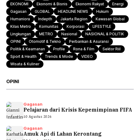
EKONOMI
Ekonomi & Bisnis
Ekonomi Rakyat
Energi
Gagasan
GLOBAL
HEADLINE NEWS
Hukum
Humaniora
Indepth
Jakarta Region
Kawasan Global
Kilas Metro
Komunitas
Korporasi
LIFESTYLE
Lingkungan
METRO
Nasional
NASIONAL & POLITIK
OPINI
Otomotif & Tekno
Perbankan & Asuransi
Politik & Keamanan
Profile
Rona & Film
Sektor Riil
Sport & Health
Trends & Mode
VIDEO
Wisata & Kuliner
OPINI
Gagasan
Pelajaran dari Krisis Kepemimpinan FIFA
10 Agustus 2026
Gagasan
Amuk Api di Lahan Kerontang