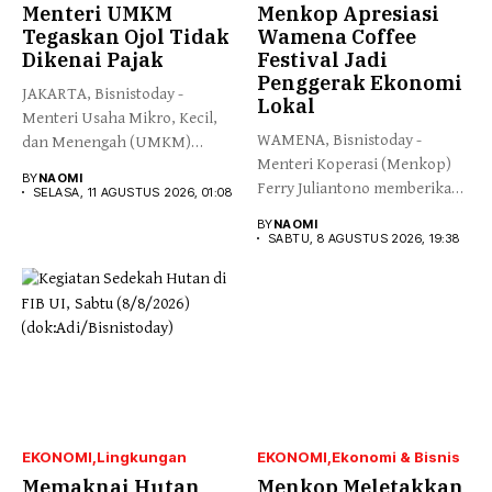
Menteri UMKM
Menkop Apresiasi
Tegaskan Ojol Tidak
Wamena Coffee
Dikenai Pajak
Festival Jadi
Penggerak Ekonomi
JAKARTA, Bisnistoday -
Lokal
Menteri Usaha Mikro, Kecil,
WAMENA, Bisnistoday -
dan Menengah (UMKM)
Menteri Koperasi (Menkop)
Maman Abdurrahman...
BY
NAOMI
Ferry Juliantono memberikan
SELASA, 11 AGUSTUS 2026, 01:08
apresiasi yang tinggi...
BY
NAOMI
SABTU, 8 AGUSTUS 2026, 19:38
EKONOMI
Lingkungan
EKONOMI
Ekonomi & Bisnis
Memaknai Hutan
Menkop Meletakkan