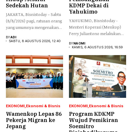
Sedekah Hutan
KDMP Dekai di
Yahukimo
JAKARTA, Bisnistoday – Sabtu
YAHUKIMO, Bisnistoday -
(8/8/2026) pagi, ratusan orang
Menteri Koperasi (Menkop)
yang umumnya mengenakan
Ferry Juliantono melakukan
budaya...
BY
ADI
peletakan batu pertama...
SABTU, 8 AGUSTUS 2026, 12:40
BY
NAOMI
KAMIS, 6 AGUSTUS 2026, 16:59
EKONOMI
Ekonomi & Bisnis
EKONOMI
Ekonomi & Bisnis
Wamenkop Lepas 86
Program KDKMP
Pekerja Migran ke
Wujud Pemikiran
Jepang
Soemitro