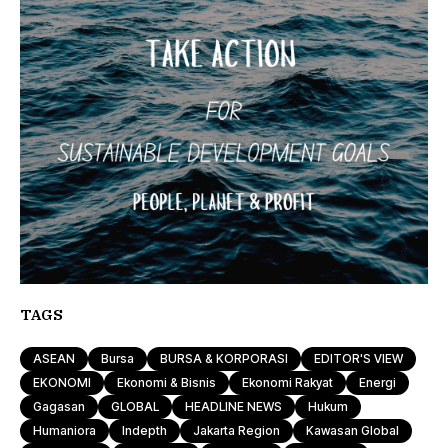
TAGS
ASEAN
Bursa
BURSA & KORPORASI
EDITOR'S VIEW
EKONOMI
Ekonomi & Bisnis
Ekonomi Rakyat
Energi
Gagasan
GLOBAL
HEADLINE NEWS
Hukum
Humaniora
Indepth
Jakarta Region
Kawasan Global