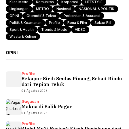
Kilas Metro
Komunitas
Korporasi
LIFESTYLE
Lingkungan
METRO
Nasional
NASIONAL & POLITIK
OPINI
Otomotif & Tekno
Perbankan & Asuransi
Politik & Keamanan
Profile
Rona & Film
Sektor Riil
Sport & Health
Trends & Mode
VIDEO
Wisata & Kuliner
OPINI
Profile
Sekapur Sirih Seulas Pinang, Sebait Rindu
dari Tepian Teluk
01 Agustus 2026
Gagasan
Makna di Balik Pagar
01 Agustus 2026
Profile
Abdul Mu’ti Berbagi Kisah Perjalanan dari