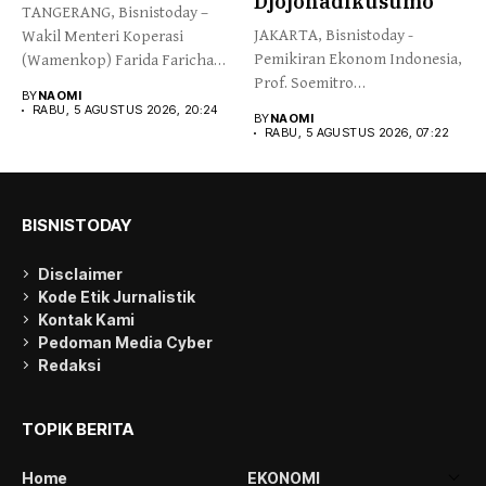
Djojohadikusumo
TANGERANG, Bisnistoday –
JAKARTA, Bisnistoday -
Wakil Menteri Koperasi
Pemikiran Ekonom Indonesia,
(Wamenkop) Farida Farichah
Prof. Soemitro
melepas secara simbolis...
BY
NAOMI
Djojohadikusumo yang
RABU, 5 AGUSTUS 2026, 20:24
BY
NAOMI
menegaskan kemerdekaan...
RABU, 5 AGUSTUS 2026, 07:22
BISNISTODAY
Disclaimer
Kode Etik Jurnalistik
Kontak Kami
Pedoman Media Cyber
Redaksi
TOPIK BERITA
Home
EKONOMI