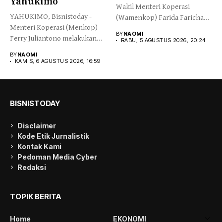
Yahukimo
Wakil Menteri Koperasi
YAHUKIMO, Bisnistoday -
(Wamenkop) Farida Farichah
Menteri Koperasi (Menkop)
melepas secara simbolis...
BY
NAOMI
Ferry Juliantono melakukan
RABU, 5 AGUSTUS 2026, 20:24
peletakan batu pertama...
BY
NAOMI
KAMIS, 6 AGUSTUS 2026, 16:59
BISNISTODAY
Disclaimer
Kode Etik Jurnalistik
Kontak Kami
Pedoman Media Cyber
Redaksi
TOPIK BERITA
Home
EKONOMI