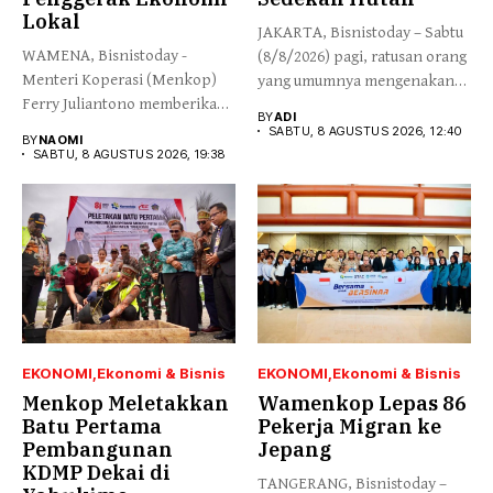
Lokal
JAKARTA, Bisnistoday – Sabtu
WAMENA, Bisnistoday -
(8/8/2026) pagi, ratusan orang
Menteri Koperasi (Menkop)
yang umumnya mengenakan
Ferry Juliantono memberikan
budaya...
BY
ADI
apresiasi yang tinggi...
SABTU, 8 AGUSTUS 2026, 12:40
BY
NAOMI
SABTU, 8 AGUSTUS 2026, 19:38
EKONOMI
Ekonomi & Bisnis
EKONOMI
Ekonomi & Bisnis
Menkop Meletakkan
Wamenkop Lepas 86
Batu Pertama
Pekerja Migran ke
Pembangunan
Jepang
KDMP Dekai di
TANGERANG, Bisnistoday –