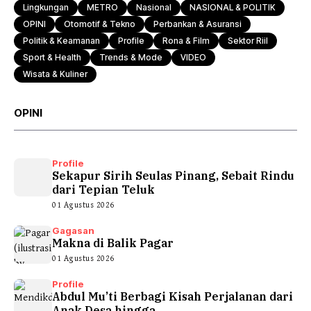
Lingkungan
METRO
Nasional
NASIONAL & POLITIK
OPINI
Otomotif & Tekno
Perbankan & Asuransi
Politik & Keamanan
Profile
Rona & Film
Sektor Riil
Sport & Health
Trends & Mode
VIDEO
Wisata & Kuliner
OPINI
Profile
Sekapur Sirih Seulas Pinang, Sebait Rindu
dari Tepian Teluk
01 Agustus 2026
Gagasan
Makna di Balik Pagar
01 Agustus 2026
Profile
Abdul Mu’ti Berbagi Kisah Perjalanan dari
Anak Desa hingga...