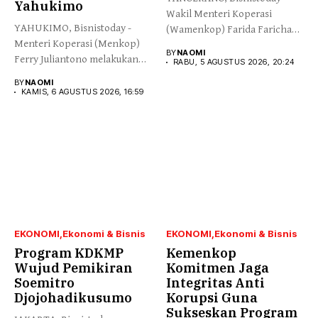
Yahukimo
Wakil Menteri Koperasi
YAHUKIMO, Bisnistoday -
(Wamenkop) Farida Farichah
Menteri Koperasi (Menkop)
melepas secara simbolis...
BY
NAOMI
Ferry Juliantono melakukan
RABU, 5 AGUSTUS 2026, 20:24
peletakan batu pertama...
BY
NAOMI
KAMIS, 6 AGUSTUS 2026, 16:59
EKONOMI
Ekonomi & Bisnis
EKONOMI
Ekonomi & Bisnis
Program KDKMP
Kemenkop
Wujud Pemikiran
Komitmen Jaga
Soemitro
Integritas Anti
Djojohadikusumo
Korupsi Guna
Sukseskan Program