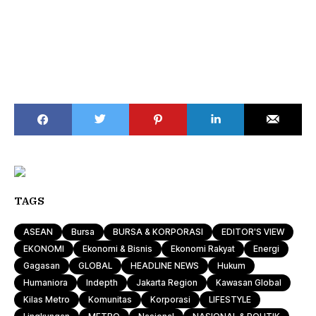
TAGS
ASEAN
Bursa
BURSA & KORPORASI
EDITOR'S VIEW
EKONOMI
Ekonomi & Bisnis
Ekonomi Rakyat
Energi
Gagasan
GLOBAL
HEADLINE NEWS
Hukum
Humaniora
Indepth
Jakarta Region
Kawasan Global
Kilas Metro
Komunitas
Korporasi
LIFESTYLE