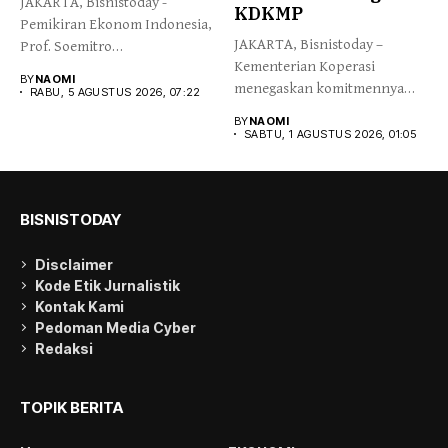
JAKARTA, Bisnistoday -
KDKMP
Pemikiran Ekonom Indonesia,
JAKARTA, Bisnistoday –
Prof. Soemitro
Kementerian Koperasi
Djojohadikusumo yang
BY
NAOMI
menegaskan komitmennya
menegaskan kemerdekaan...
RABU, 5 AGUSTUS 2026, 07:22
menjaga integritas dan
BY
NAOMI
kepercayaan publik...
SABTU, 1 AGUSTUS 2026, 01:05
BISNISTODAY
Disclaimer
Kode Etik Jurnalistik
Kontak Kami
Pedoman Media Cyber
Redaksi
TOPIK BERITA