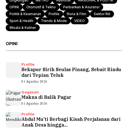
Lingkungan
METRO
Nasional
NASIONAL & POLITIK
OPINI
Otomotif & Tekno
Perbankan & Asuransi
Politik & Keamanan
Profile
Rona & Film
Sektor Riil
Sport & Health
Trends & Mode
VIDEO
Wisata & Kuliner
OPINI
Profile
Sekapur Sirih Seulas Pinang, Sebait Rindu
dari Tepian Teluk
01 Agustus 2026
Gagasan
Makna di Balik Pagar
01 Agustus 2026
Profile
Abdul Mu’ti Berbagi Kisah Perjalanan dari
Anak Desa hingga...