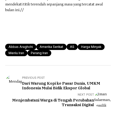
mendekati titik terendah sepanjang masa yang tercatat awal
bulan ini.//
Abbas Araghchi
Amerika Serikat
AS
Harga Minyak
Menlu Iran
Perang Iran
PREVIOUS POST
Dari Warung Kopi ke Pasar Dunia, UMKM
Indonesia Mulai Bidik Ekspor Global
NEXT POST
Menjembatani Warga di Tengah Perubahan
Transaksi Digital