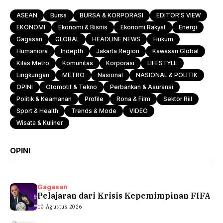
ASEAN
Bursa
BURSA & KORPORASI
EDITOR'S VIEW
EKONOMI
Ekonomi & Bisnis
Ekonomi Rakyat
Energi
Gagasan
GLOBAL
HEADLINE NEWS
Hukum
Humaniora
Indepth
Jakarta Region
Kawasan Global
Kilas Metro
Komunitas
Korporasi
LIFESTYLE
Lingkungan
METRO
Nasional
NASIONAL & POLITIK
OPINI
Otomotif & Tekno
Perbankan & Asuransi
Politik & Keamanan
Profile
Rona & Film
Sektor Riil
Sport & Health
Trends & Mode
VIDEO
Wisata & Kuliner
OPINI
Gagasan
Pelajaran dari Krisis Kepemimpinan FIFA
10 Agustus 2026