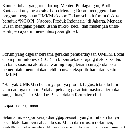
Kondisi inilah yang mendorong Menteri Perdagangan, Budi
Santoso atau yang akrab disapa Mendag Busan, menggerakkan
program penguatan UMKM ekspor. Dalam sebuah forum diskusi
bertajuk “NGOPI: Ngobrol Produk Indonesia” di Jakarta, Mendag
Busan mengajak pelaku usaha mikro, kecil, dan menengah untuk
lebih percaya diri menembus pasar global.
Forum yang digelar bersama gerakan pemberdayaan UMKM Local
Champion Indonesia (LCI) itu bukan sekadar ajang diskusi santai.
Di balik suasana akrab ala warung kopi, tersimpan agenda besar
pemerintah: menciptakan lebih banyak eksportir baru dari sektor
UMKM.
“Banyak UMKM sebenarnya punya produk bagus, tetapi belum
tahu caranya ekspor. Padahal peluang pasar internasional terbuka
sangat luas,” ujar Mendag Busan dalam forum tersebut.
Ekspor Tak Lagi Rumit
Selama ini, ekspor kerap dianggap sesuatu yang rumit dan hanya
bisa dilakukan perusahaan besar. Mulai dari urusan dokumen,
logistik, standar produk, hingga pencarian buyer luar negeri menjadi