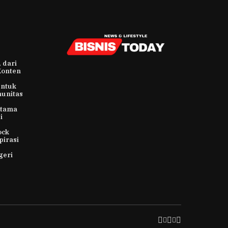
 dari
Konten
untuk
munitas
rtama
i
ock
pirasi
geri