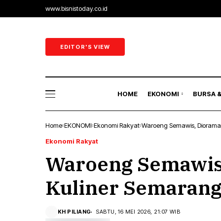
www.bisnistoday.co.id
Ekonomi 
Ekonomi
EDITOR'S VIEW
Sektor Ri
Perbank
HOME
EKONOMI
BURSA 
Energi
Home
EKONOMI
Ekonomi Rakyat
Waroeng Semawis, Diorama
Ekonomi 
Ekonomi Rakyat
Waroeng Semawis
Ekonomi
Sektor Ri
Kuliner Semaran
Perbank
KH PILIANG
SABTU, 16 MEI 2026, 21:07 WIB
Energi