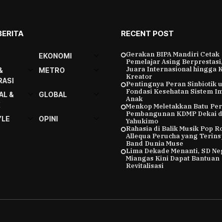
BERITA
RECENT POST
Gerakan BIPA Mandiri Cetak
EKONOMI
Pemelajar Asing Berprestasi,
Juara Internasional hingga 
&
METRO
Kreator
ASI
Pentingnya Peran Sinbiotik 
Fondasi Kesehatan Sistem I
AL &
GLOBAL
Anak
K
Menkop Meletakkan Batu Pe
Pembangunan KDMP Dekai d
YLE
OPINI
Yahukimo
Rahasia di Balik Musik Pop R
Allequa Perucha yang Terins
Band Dunia Muse
Lima Dekade Menanti, SD Ne
Miangas Kini Dapat Bantuan
Revitalisasi