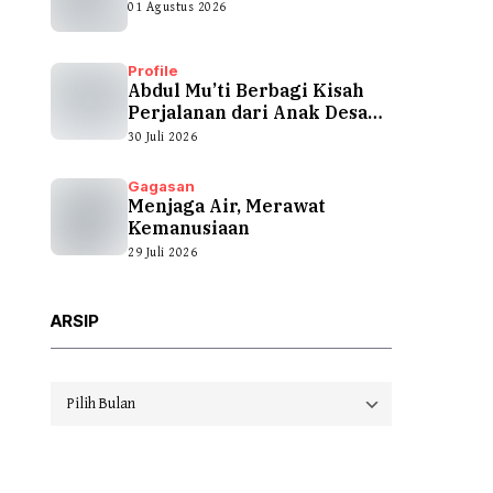
01 Agustus 2026
Profile
Abdul Mu’ti Berbagi Kisah
Perjalanan dari Anak Desa
hingga...
30 Juli 2026
Gagasan
Menjaga Air, Merawat
Kemanusiaan
29 Juli 2026
ARSIP
Arsip