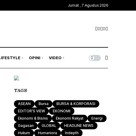
Jumat , 7 Agustus 2026
Kawasan Global
Trends & Mode
Gagasan
ASEAN
Rona & Film
Profile
Wisata & Kuliner
Indepth
Komunitas
LIFESTYLE
OPINI
VIDEO
Sport & Health
Otomotif & Tekno
Kawasan Global
Trends & Mode
Gagasan
TAGS
ASEAN
Rona & Film
Profile
ASEAN
Bursa
BURSA & KORPORASI
Wisata & Kuliner
Indepth
EDITOR'S VIEW
EKONOMI
Ekonomi & Bisnis
Ekonomi Rakyat
Energi
Komunitas
Gagasan
GLOBAL
HEADLINE NEWS
Hukum
Humaniora
Indepth
Sport & Health