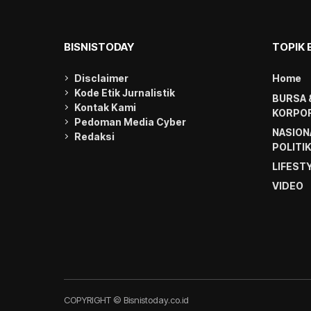
BISNISTODAY
TOPIK 
Disclaimer
Home
Kode Etik Jurnalistik
BURSA 
Kontak Kami
KORPOR
Pedoman Media Cyber
NASION
Redaksi
POLITI
LIFEST
VIDEO
COPYRIGHT © Bisnistoday.co.id