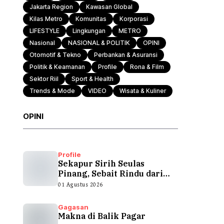
Jakarta Region
Kawasan Global
Kilas Metro
Komunitas
Korporasi
Otomotif & Tekno
LIFESTYLE
Lingkungan
METRO
Nasional
NASIONAL & POLITIK
OPINI
Otomotif & Tekno
Perbankan & Asuransi
Politik & Keamanan
Profile
Rona & Film
Sektor Riil
Sport & Health
Trends & Mode
VIDEO
Wisata & Kuliner
OPINI
Profile
Sekapur Sirih Seulas
Pinang, Sebait Rindu dari
Tepian Teluk
01 Agustus 2026
Gagasan
Makna di Balik Pagar