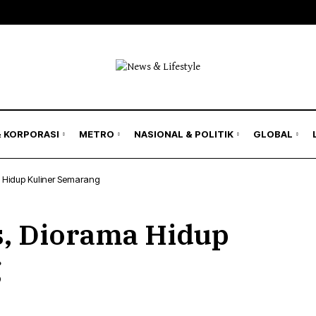
& Bisnis
Bursa
Jakarta Region
Nasional
 Rakyat
Korporasi
Kilas Metro
Politik & Keamanan
il
Hukum
an & Asuransi
Humaniora
& KORPORASI
METRO
NASIONAL & POLITIK
GLOBAL
Lingkungan
 Hidup Kuliner Semarang
& Bisnis
Bursa
Jakarta Region
Nasional
, Diorama Hidup
 Rakyat
Korporasi
Kilas Metro
Politik & Keamanan
il
Hukum
g
an & Asuransi
Humaniora
Lingkungan