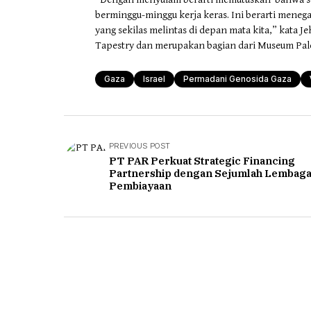
berminggu-minggu kerja keras. Ini berarti meneg
yang sekilas melintas di depan mata kita,” kata J
Tapestry dan merupakan bagian dari Museum Pale
Gaza
Israel
Permadani Genosida Gaza
PREVIOUS POST
PT PAR Perkuat Strategic Financing
Partnership dengan Sejumlah Lembag
Pembiayaan