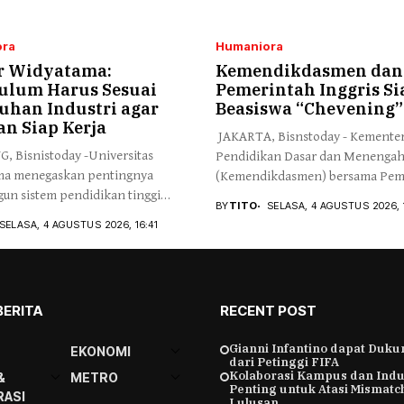
ra
Humaniora
r Widyatama:
Kemendikdasmen dan
ulum Harus Sesuai
Pemerintah Inggris S
uhan Industri agar
Beasiswa “Chevening”
an Siap Kerja
JAKARTA, Bisnstoday - Kemente
 Bisnistoday -Universitas
Pendidikan Dasar dan Menenga
ma menegaskan pentingnya
(Kemendikdasmen) bersama Pem
n sistem pendidikan tinggi
Inggris...
BY
TITO
SELASA, 4 AGUSTUS 2026, 
pu...
SELASA, 4 AGUSTUS 2026, 16:41
BERITA
RECENT POST
Gianni Infantino dapat Duk
EKONOMI
dari Petinggi FIFA
Kolaborasi Kampus dan Indu
&
METRO
Penting untuk Atasi Mismatc
ASI
Lulusan