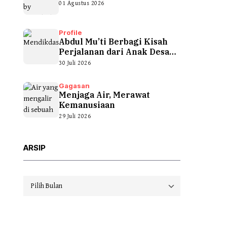
01 Agustus 2026
Profile
Abdul Mu’ti Berbagi Kisah
Perjalanan dari Anak Desa
hingga...
30 Juli 2026
Gagasan
Menjaga Air, Merawat
Kemanusiaan
29 Juli 2026
ARSIP
Arsip