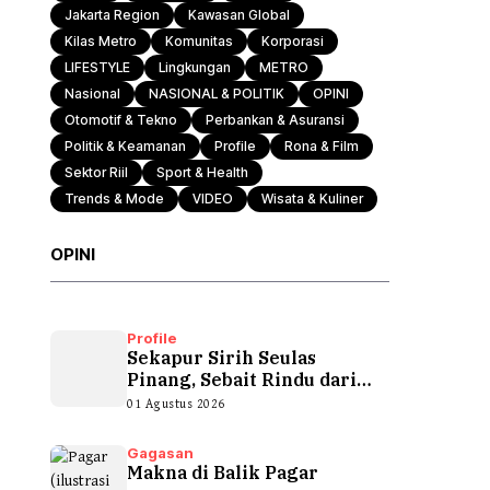
Jakarta Region
Kawasan Global
Kilas Metro
Komunitas
Korporasi
Otomotif & Tekno
LIFESTYLE
Lingkungan
METRO
Nasional
NASIONAL & POLITIK
OPINI
Otomotif & Tekno
Perbankan & Asuransi
Politik & Keamanan
Profile
Rona & Film
Sektor Riil
Sport & Health
Trends & Mode
VIDEO
Wisata & Kuliner
OPINI
Profile
Sekapur Sirih Seulas
Pinang, Sebait Rindu dari
Tepian Teluk
01 Agustus 2026
Gagasan
Makna di Balik Pagar