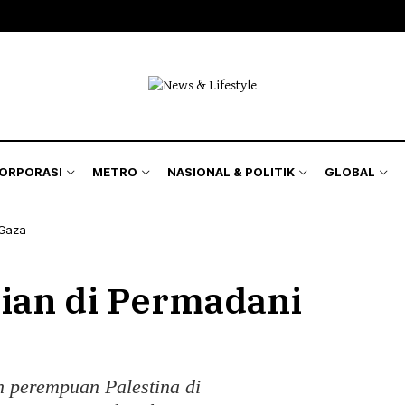
isnis
Bursa
Jakarta Region
Nasional
kyat
Korporasi
Kilas Metro
Politik & Keamanan
Hukum
& Asuransi
Humaniora
KORPORASI
METRO
NASIONAL & POLITIK
GLOBAL
Lingkungan
 Gaza
isnis
Bursa
Jakarta Region
Nasional
ian di Permadani
kyat
Korporasi
Kilas Metro
Politik & Keamanan
Hukum
& Asuransi
Humaniora
n perempuan Palestina di
Lingkungan