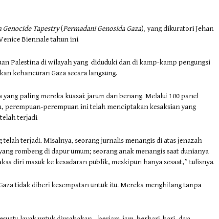
a Genocide Tapestry
(
Permadani Genosida Gaza
), yang dikuratori Jehan
enice Biennale tahun ini.
an Palestina di wilayah yang diduduki dan di kamp-kamp pengungsi
an kehancuran Gaza secara langsung.
 yang paling mereka kuasai: jarum dan benang. Melalui 100 panel
tan, perempuan-perempuan ini telah menciptakan kesaksian yang
lah terjadi.
telah terjadi. Misalnya, seorang jurnalis menangis di atas jenazah
 yang rombeng di dapur umum; seorang anak menangis saat dunianya
sa diri masuk ke kesadaran publik, meskipun hanya sesaat,” tulisnya.
 Gaza tidak diberi kesempatan untuk itu. Mereka menghilang tanpa
atu layak untuk diusahakan – berjam-jam, berhari-hari, dan