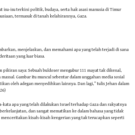
isu-isu terkini politik, budaya, serta hak asasi manusia di Timur
usiaan, termasuk di tanah kelahirannya, Gaza.
gambarkan, menjelaskan, dan memahami apa yang telah terjadi di sana
ritaan yang luar biasa.
am pikiran saya: Sebuah buldoser mengubur 111 mayat tak dikenal,
n massal. Gambar itu muncul sebentar dalam unggahan media sosial
tikan oleh adegan menyedihkan lainnya. Dan lagi,” tulis Jehan dalam
26)
kata apa yang telah dilakukan Israel terhadap Gaza dan rakyatnya
 berkelanjutan, dan sangat mematikan ke dalam bahasa yang tidak
nceritakan kisah-kisah kengerian yang tak terucapkan seperti