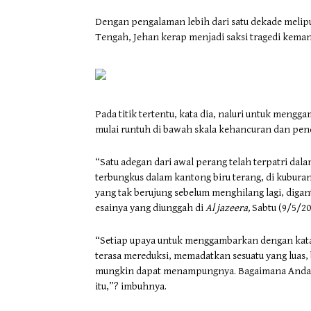
Dengan pengalaman lebih dari satu dekade meliput 
Tengah, Jehan kerap menjadi saksi tragedi keman
Pada titik tertentu, kata dia, naluri untuk meng
mulai runtuh di bawah skala kehancuran dan pende
“Satu adegan dari awal perang telah terpatri dal
terbungkus dalam kantong biru terang, di kubura
yang tak berujung sebelum menghilang lagi, digan
esainya yang diunggah di
Al jazeera,
Sabtu (9/5/20
“Setiap upaya untuk menggambarkan dengan kata-
terasa mereduksi, memadatkan sesuatu yang luas,
mungkin dapat menampungnya. Bagaimana Anda me
itu,”? imbuhnya.