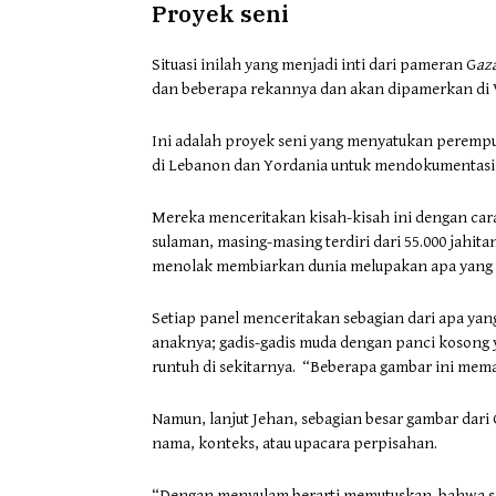
Proyek seni
Situasi inilah yang menjadi inti dari pameran G
az
dan beberapa rekannya dan akan dipamerkan di V
Ini adalah proyek seni yang menyatukan perempu
di Lebanon dan Yordania untuk mendokumentasik
Mereka menceritakan kisah-kisah ini dengan cara
sulaman, masing-masing terdiri dari 55.000 jahi
menolak membiarkan dunia melupakan apa yang te
Setiap panel menceritakan sebagian dari apa yang 
anaknya; gadis-gadis muda dengan panci kosong
runtuh di sekitarnya. “Beberapa gambar ini memak
Namun, lanjut Jehan, sebagian besar gambar dari
nama, konteks, atau upacara perpisahan.
“Dengan menyulam berarti memutuskan bahwa sesu