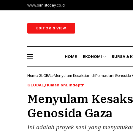
www.bisnistoday.co.id
Ekonomi & B
Ekonomi Ra
EDITOR'S VIEW
Sektor Riil
Perbankan 
HOME
EKONOMI
BURSA & 
Energi
Home
GLOBAL
Menyulam Kesaksian di Permadani Genosida
Ekonomi & B
GLOBAL
Humaniora
Indepth
Menyulam Kesaks
Ekonomi Ra
Sektor Riil
Genosida Gaza
Perbankan 
Ini adalah proyek seni yang menyatuka
Energi