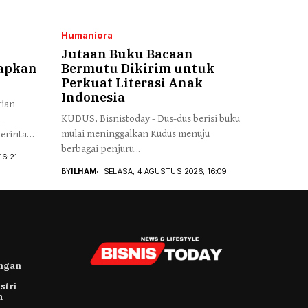
Humaniora
Jutaan Buku Bacaan
iapkan
Bermutu Dikirim untuk
Perkuat Literasi Anak
Indonesia
rian
KUDUS, Bisnistoday - Dus-dus berisi buku
h
mulai meninggalkan Kudus menuju
erintah
berbagai penjuru...
16:21
BY
ILHAM
SELASA, 4 AGUSTUS 2026, 16:09
ungan
stri
h