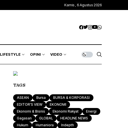
Kamis , 6 Agustus 2026
Kawasan Global
Trends & Mode
Gagasan
ASEAN
Rona & Film
Profile
Wisata & Kuliner
Indepth
Komunitas
LIFESTYLE
OPINI
VIDEO
Sport & Health
Otomotif & Tekno
Kawasan Global
Trends & Mode
Gagasan
TAGS
ASEAN
Rona & Film
Profile
ASEAN
Bursa
BURSA & KORPORASI
Wisata & Kuliner
Indepth
EDITOR'S VIEW
EKONOMI
Ekonomi & Bisnis
Ekonomi Rakyat
Energi
Komunitas
Gagasan
GLOBAL
HEADLINE NEWS
Hukum
Humaniora
Indepth
Sport & Health