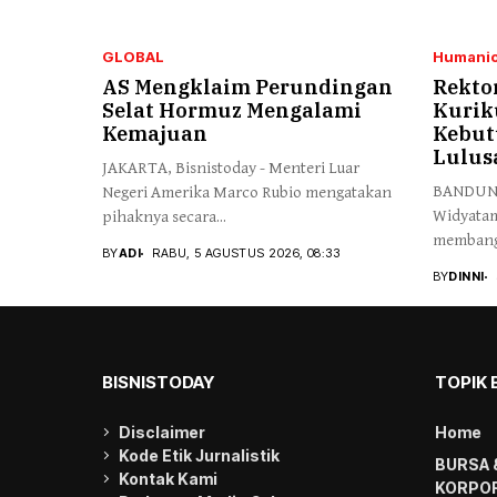
GLOBAL
Humanio
AS Mengklaim Perundingan
Rekto
Selat Hormuz Mengalami
Kurik
Kemajuan
Kebut
Lulus
JAKARTA, Bisnistoday - Menteri Luar
BANDUNG,
Negeri Amerika Marco Rubio mengatakan
Widyata
pihaknya secara...
membangu
BY
ADI
RABU, 5 AGUSTUS 2026, 08:33
yang mam
BY
DINNI
BISNISTODAY
TOPIK 
Disclaimer
Home
Kode Etik Jurnalistik
BURSA 
Kontak Kami
KORPOR