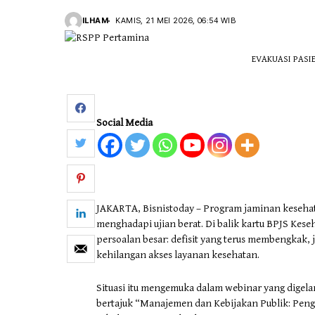
ILHAM
KAMIS, 21 MEI 2026, 06:54 WIB
Otomotif & Tekno
EVAKUASI PASIEN
Social Media
JAKARTA, Bisnistoday – Program jaminan kesehat
menghadapi ujian berat. Di balik kartu BPJS Keseh
persoalan besar: defisit yang terus membengkak,
kehilangan akses layanan kesehatan.
Situasi itu mengemuka dalam webinar yang digel
bertajuk “Manajemen dan Kebijakan Publik: Peng