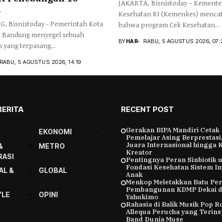
JAKARTA, Bisnistoday – Kemente
n
Kesehatan RI (Kemenkes) menca
 Bisnistoday - Pemerintah Kota
bahwa program Cek Kesehatan...
 Bandung menyegel sebuah
BY
HAR
RABU, 5 AGUSTUS 2026, 07:
 yang terpasang...
RABU, 5 AGUSTUS 2026, 14:19
BERITA
RECENT POST
Gerakan BIPA Mandiri Cetak
EKONOMI
Pemelajar Asing Berprestasi,
Juara Internasional hingga 
&
METRO
Kreator
ASI
Pentingnya Peran Sinbiotik 
Fondasi Kesehatan Sistem I
AL &
GLOBAL
Anak
K
Menkop Meletakkan Batu Pe
Pembangunan KDMP Dekai d
YLE
OPINI
Yahukimo
Rahasia di Balik Musik Pop R
Allequa Perucha yang Terins
Band Dunia Muse