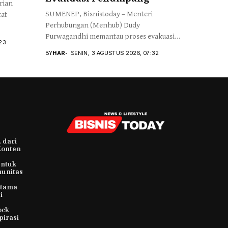
rian
SUMENEP, Bisnistoday – Menteri
tat
Perhubungan (Menhub) Dudy
Purwagandhi memantau proses evakuasi
23
Penumpang...
BY
HAR
SENIN, 3 AGUSTUS 2026, 07:32
 dari
Konten
untuk
munitas
rtama
i
ock
pirasi