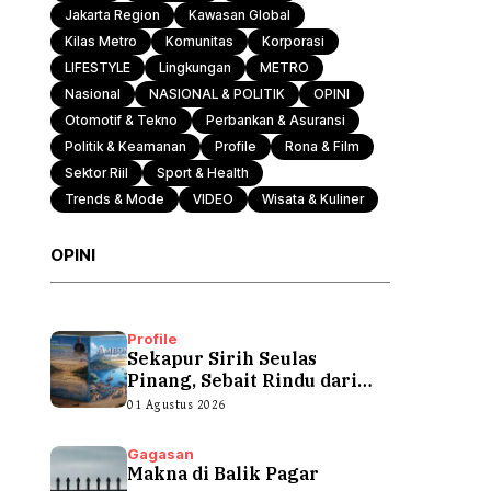
Jakarta Region
Kawasan Global
Kilas Metro
Komunitas
Korporasi
LIFESTYLE
Lingkungan
METRO
Nasional
NASIONAL & POLITIK
OPINI
Otomotif & Tekno
Perbankan & Asuransi
Politik & Keamanan
Profile
Rona & Film
Sektor Riil
Sport & Health
Trends & Mode
VIDEO
Wisata & Kuliner
OPINI
Profile
Sekapur Sirih Seulas
Pinang, Sebait Rindu dari
Tepian Teluk
01 Agustus 2026
Gagasan
Makna di Balik Pagar