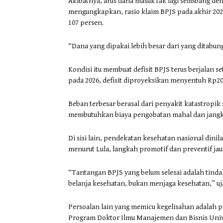
Akibatnya, arus dana masuk tak lagi seimbang de
mengungkapkan, rasio klaim BPJS pada akhir 20
107 persen.
“Dana yang dipakai lebih besar dari yang ditabung
Kondisi itu membuat defisit BPJS terus berjalan set
pada 2026, defisit diproyeksikan menyentuh Rp20 
Beban terbesar berasal dari penyakit katastropik s
membutuhkan biaya pengobatan mahal dan jangk
Di sisi lain, pendekatan kesehatan nasional dini
menurut Lula, langkah promotif dan preventif jau
“Tantangan BPJS yang belum selesai adalah tind
belanja kesehatan, bukan menjaga kesehatan,” uj
Persoalan lain yang memicu kegelisahan adalah pen
Program Doktor Ilmu Manajemen dan Bisnis Univer