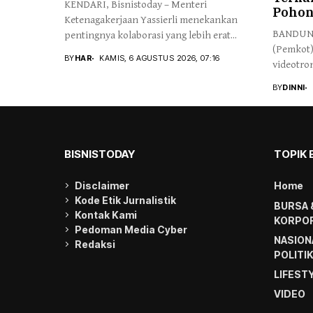
KENDARI, Bisnistoday – Menteri
Poho
Ketenagakerjaan Yassierli menekankan
BANDUNG,
pentingnya kolaborasi yang lebih erat...
(Pemkot)
BY
HAR
KAMIS, 6 AGUSTUS 2026, 07:16
videotron
BY
DINNI
BISNISTODAY
TOPIK 
Disclaimer
Home
Kode Etik Jurnalistik
BURSA 
Kontak Kami
KORPOR
Pedoman Media Cyber
NASION
Redaksi
POLITI
LIFEST
VIDEO