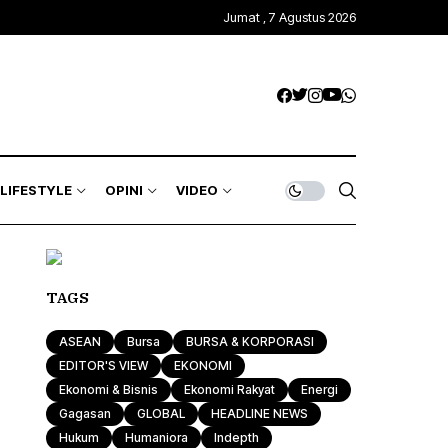
Jumat , 7 Agustus 2026
LIFESTYLE
OPINI
VIDEO
TAGS
ASEAN
Bursa
BURSA & KORPORASI
EDITOR'S VIEW
EKONOMI
Ekonomi & Bisnis
Ekonomi Rakyat
Energi
Gagasan
GLOBAL
HEADLINE NEWS
Hukum
Humaniora
Indepth