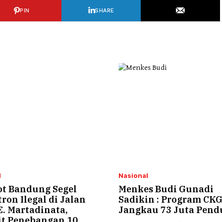
PIN
SHARE
l
Nasional
t Bandung Segel
Menkes Budi Gunadi
ron Ilegal di Jalan
Sadikin : Program CK
E. Martadinata,
Jangkau 73 Juta Pen
it Penebangan 10