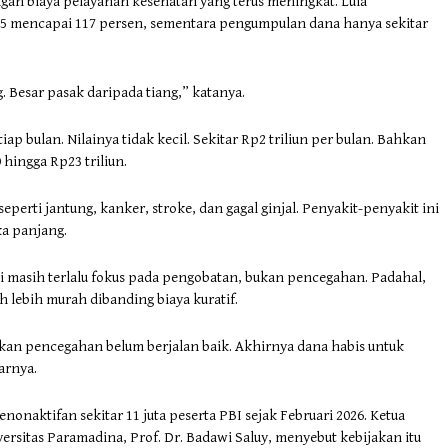
ngan biaya pelayanan kesehatan yang terus meningkat. Lula
25 mencapai 117 persen, sementara pengumpulan dana hanya sekitar
. Besar pasak daripada tiang,” katanya.
iap bulan. Nilainya tidak kecil. Sekitar Rp2 triliun per bulan. Bahkan
hingga Rp23 triliun.
eperti jantung, kanker, stroke, dan gagal ginjal. Penyakit-penyakit ini
a panjang.
lai masih terlalu fokus pada pengobatan, bukan pencegahan. Padahal,
h lebih murah dibanding biaya kuratif.
akan pencegahan belum berjalan baik. Akhirnya dana habis untuk
arnya.
onaktifan sekitar 11 juta peserta PBI sejak Februari 2026. Ketua
sitas Paramadina, Prof. Dr. Badawi Saluy, menyebut kebijakan itu