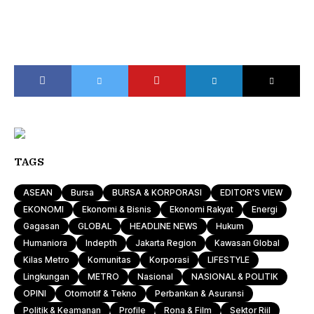
TAGS
ASEAN
Bursa
BURSA & KORPORASI
EDITOR'S VIEW
EKONOMI
Ekonomi & Bisnis
Ekonomi Rakyat
Energi
Gagasan
GLOBAL
HEADLINE NEWS
Hukum
Humaniora
Indepth
Jakarta Region
Kawasan Global
Kilas Metro
Komunitas
Korporasi
LIFESTYLE
Lingkungan
METRO
Nasional
NASIONAL & POLITIK
OPINI
Otomotif & Tekno
Perbankan & Asuransi
Politik & Keamanan
Profile
Rona & Film
Sektor Riil