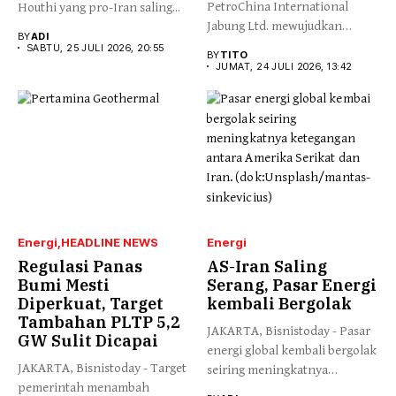
PetroChina International
Houthi yang pro-Iran saling...
Jabung Ltd. mewujudkan
BY
ADI
komitmen dalam bidang
SABTU, 25 JULI 2026, 20:55
BY
TITO
pendidikan...
JUMAT, 24 JULI 2026, 13:42
Energi
HEADLINE NEWS
Energi
Regulasi Panas
AS-Iran Saling
Bumi Mesti
Serang, Pasar Energi
Diperkuat, Target
kembali Bergolak
Tambahan PLTP 5,2
JAKARTA, Bisnistoday - Pasar
GW Sulit Dicapai
energi global kembali bergolak
JAKARTA, Bisnistoday - Target
seiring meningkatnya
pemerintah menambah
ketegangan antara...