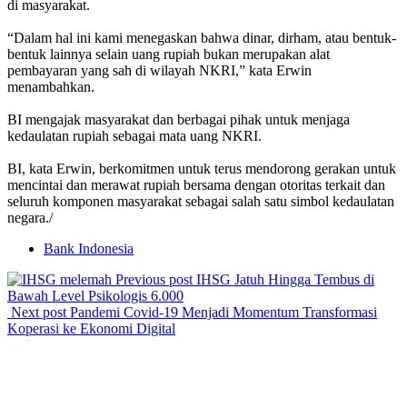
di masyarakat.
“Dalam hal ini kami menegaskan bahwa dinar, dirham, atau bentuk-
bentuk lainnya selain uang rupiah bukan merupakan alat
pembayaran yang sah di wilayah NKRI,” kata Erwin
menambahkan.
BI mengajak masyarakat dan berbagai pihak untuk menjaga
kedaulatan rupiah sebagai mata uang NKRI.
BI, kata Erwin, berkomitmen untuk terus mendorong gerakan untuk
mencintai dan merawat rupiah bersama dengan otoritas terkait dan
seluruh komponen masyarakat sebagai salah satu simbol kedaulatan
negara./
Bank Indonesia
Previous post
IHSG Jatuh Hingga Tembus di
Bawah Level Psikologis 6.000
Next post
Pandemi Covid-19 Menjadi Momentum Transformasi
Koperasi ke Ekonomi Digital