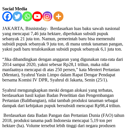
Social Media
JAKARTA, Bisnistoday- Berdasarkan luas baku sawah nasional
yang mencapai 7,46 juta hektare, diperlukan subsidi pupuk
sebanyak 21 juta ton. Namun, pemerintah baru bisa memenuhi
subsidi pupuk sebanyak 9 juta ton, di mana untuk tanaman pangan,
yakni padi baru teralokasikan subsidi pupuk sebanyak 6,1 juta ton.
“Jika dibandingkan dengan anggaran yang digunakan rata-rata dari
2014 sampai 2020, yakni sebesar Rp28,1 triliun, maka nilai
manfaatnya mencapai di atas 250 persen,” kata Menteri Pertanian
(Mentan), Syahrul Yasin Limpo dalam Rapat Dengar Pendapat
bersama Komisi IV DPR, Syahrul di Jakarta, Senin (25/1).
Syahrul mengungkapkan meski dengan alokasi yang terbatas,
berdasarkan hasil kajian Badan Penelitian dan Pengembangan
Pertanian (Balitbangtan), nilai tambah produksi tanaman sebagai
dampak dari kebijakan pupuk bersubsidi mencapai Rp98,4 triliun.
Berdasarkan data Badan Pangan dan Pertanian Dunia (FAO) tahun
2018, produksi tanama padi Indonesia mencapai 5,19 ton per
hektare (ha). Volume tersebut lebih tinggi dari negara produsen