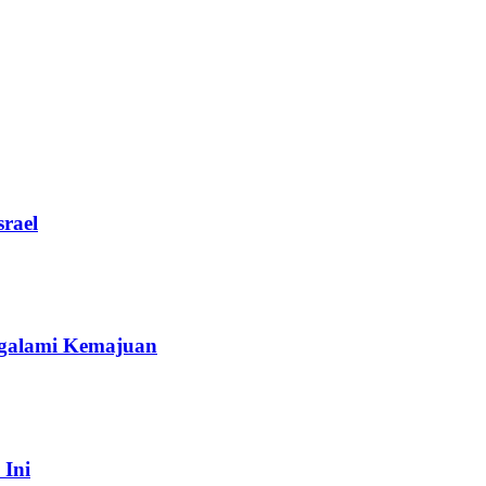
rael
galami Kemajuan
 Ini