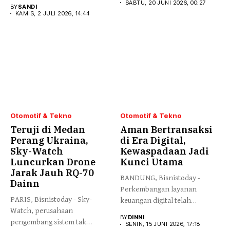
terbarunya ChromaLuxe di...
SABTU, 20 JUNI 2026, 00:27
BY
SANDI
KAMIS, 2 JULI 2026, 14:44
Otomotif & Tekno
Otomotif & Tekno
Teruji di Medan
Aman Bertransaksi
Perang Ukraina,
di Era Digital,
Sky-Watch
Kewaspadaan Jadi
Luncurkan Drone
Kunci Utama
Jarak Jauh RQ-70
BANDUNG, Bisnistoday -
Dainn
Perkembangan layanan
PARIS, Bisnistoday - Sky-
keuangan digital telah
Watch, perusahaan
membawa banyak kemudahan
BY
DINNI
pengembang sistem tak
bagi...
SENIN, 15 JUNI 2026, 17:18