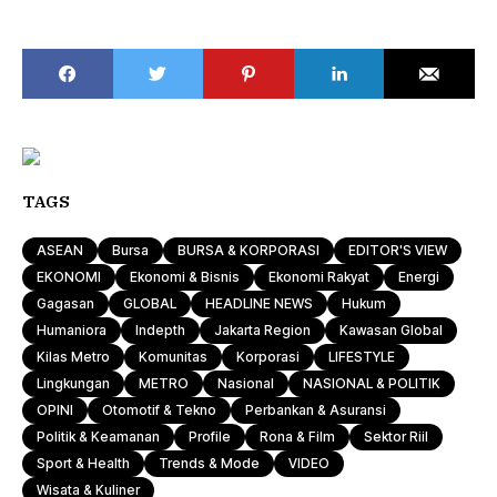
TAGS
ASEAN
Bursa
BURSA & KORPORASI
EDITOR'S VIEW
EKONOMI
Ekonomi & Bisnis
Ekonomi Rakyat
Energi
Gagasan
GLOBAL
HEADLINE NEWS
Hukum
Humaniora
Indepth
Jakarta Region
Kawasan Global
Kilas Metro
Komunitas
Korporasi
LIFESTYLE
Lingkungan
METRO
Nasional
NASIONAL & POLITIK
OPINI
Otomotif & Tekno
Perbankan & Asuransi
Politik & Keamanan
Profile
Rona & Film
Sektor Riil
Sport & Health
Trends & Mode
VIDEO
Wisata & Kuliner