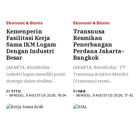
Ekonomi & Bisnis
Ekonomi & Bisnis
Kemenperin
Transnusa
Fasilitasi Kerja
Resmikan
Sama IKM Logam
Penerbangan
Dengan Industri
Perdana Jakarta–
Besar
Bangkok
JAKARTA, Bisnistoday -
JAKARTA, Bisnistoday - PT
Industri logam memiliki posisi
Transnusa Aviation Mandiri
strategis dalam struktur
(Transnusa) resmi
manufaktur nasional...
mengoperasikan penerbangan
BY
TITO
BY
HAR
perdana...
MINGGU, 9 AGUSTUS 2026, 18:04
MINGGU, 9 AGUSTUS 2026, 17:42