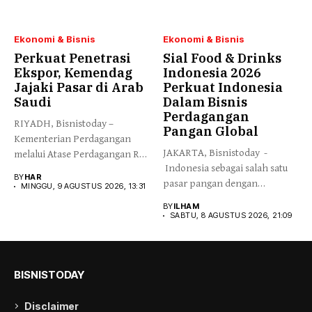
Ekonomi & Bisnis
Ekonomi & Bisnis
Perkuat Penetrasi
Sial Food & Drinks
Ekspor, Kemendag
Indonesia 2026
Jajaki Pasar di Arab
Perkuat Indonesia
Saudi
Dalam Bisnis
Perdagangan
RIYADH, Bisnistoday –
Pangan Global
Kementerian Perdagangan
JAKARTA, Bisnistoday -
melalui Atase Perdagangan RI
Indonesia sebagai salah satu
Riyadh menggencarkan
BY
HAR
pasar pangan dengan
promosi...
MINGGU, 9 AGUSTUS 2026, 13:31
pertumbuhan tercepat...
BY
ILHAM
SABTU, 8 AGUSTUS 2026, 21:09
BISNISTODAY
Disclaimer