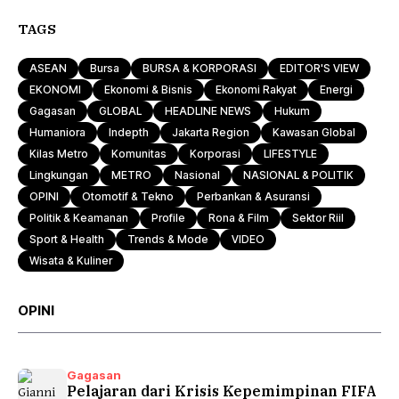
TAGS
ASEAN
Bursa
BURSA & KORPORASI
EDITOR'S VIEW
EKONOMI
Ekonomi & Bisnis
Ekonomi Rakyat
Energi
Gagasan
GLOBAL
HEADLINE NEWS
Hukum
Humaniora
Indepth
Jakarta Region
Kawasan Global
Kilas Metro
Komunitas
Korporasi
LIFESTYLE
Lingkungan
METRO
Nasional
NASIONAL & POLITIK
OPINI
Otomotif & Tekno
Perbankan & Asuransi
Politik & Keamanan
Profile
Rona & Film
Sektor Riil
Sport & Health
Trends & Mode
VIDEO
Wisata & Kuliner
OPINI
Gagasan
Pelajaran dari Krisis Kepemimpinan FIFA