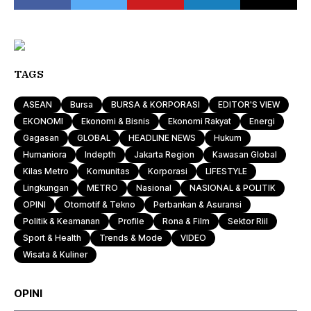
TAGS
ASEAN
Bursa
BURSA & KORPORASI
EDITOR'S VIEW
EKONOMI
Ekonomi & Bisnis
Ekonomi Rakyat
Energi
Gagasan
GLOBAL
HEADLINE NEWS
Hukum
Humaniora
Indepth
Jakarta Region
Kawasan Global
Kilas Metro
Komunitas
Korporasi
LIFESTYLE
Lingkungan
METRO
Nasional
NASIONAL & POLITIK
OPINI
Otomotif & Tekno
Perbankan & Asuransi
Politik & Keamanan
Profile
Rona & Film
Sektor Riil
Sport & Health
Trends & Mode
VIDEO
Wisata & Kuliner
OPINI