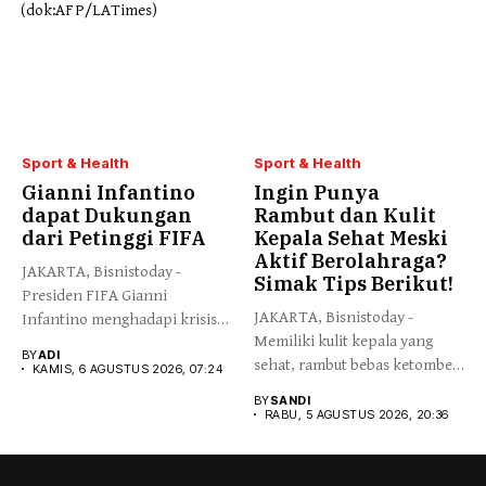
Sport & Health
Sport & Health
Gianni Infantino
Ingin Punya
dapat Dukungan
Rambut dan Kulit
dari Petinggi FIFA
Kepala Sehat Meski
Aktif Berolahraga?
JAKARTA, Bisnistoday -
Simak Tips Berikut!
Presiden FIFA Gianni
JAKARTA, Bisnistoday -
Infantino menghadapi krisis
Memiliki kulit kepala yang
kepemimpinan setelah
BY
ADI
sehat, rambut bebas ketombe
sejumlah...
KAMIS, 6 AGUSTUS 2026, 07:24
menjadi...
BY
SANDI
RABU, 5 AGUSTUS 2026, 20:36