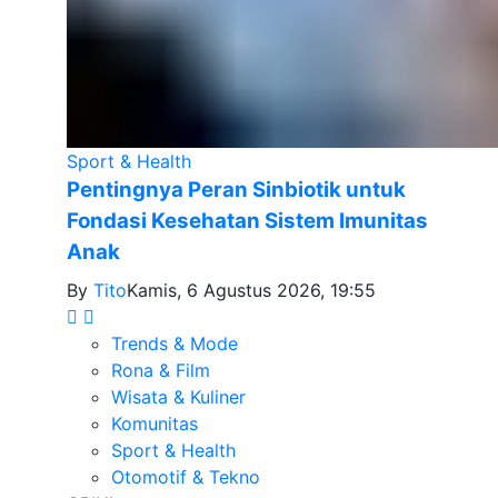
Sport & Health
Pentingnya Peran Sinbiotik untuk
Fondasi Kesehatan Sistem Imunitas
Anak
By
Tito
Kamis, 6 Agustus 2026, 19:55
Trends & Mode
Rona & Film
Wisata & Kuliner
Komunitas
Sport & Health
Otomotif & Tekno