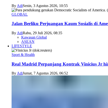
By
Adi
Senin, 3 Agustus 2026, 10:55
GLOBAL
Jalan Berliku Perjuangan Kaum Sosialis di Ame
By
Adi
Rabu, 29 Juli 2026, 08:35
Kawasan Global
ASEAN
LIFESTYLE
Sport & Health
Real Madrid Perpanjang Kontrak Vinicius Jr h
By
Adi
Jumat, 7 Agustus 2026, 06:52