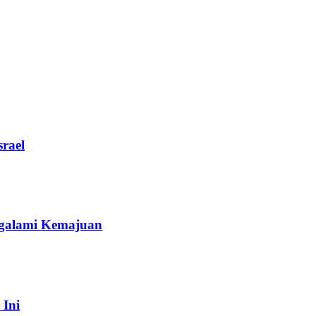
rael
galami Kemajuan
 Ini